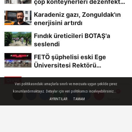
çöp konteynerleri dezenfekte
edildi
Karadeniz gazı, Zonguldak'ın
enerjisini artırdı
Fındık üreticileri BOTAŞ'a
seslendi
FETÖ şüphelisi eski Ege
Üniversitesi Rektörü
Hoşcoşkun yakalandı
ÇEVRE
Veri politikasındaki amaçlarla sınırlı ve mevzuata uygun şekilde çerez
Yayınlanma: 30 Haziran 2023 - 12:22
konumlandırmaktayız. Detaylar için veri politikamızı inceleyebilirsiniz...
Güncelleme: 30 Haziran 2023 - 12:35
AYRINTILAR
TAMAM
Yorumlar
Yorumlar
Nesli tehlike altında olan su
samuru, Kastamonu'da görüldü