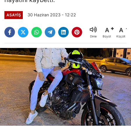
30 Haziran 2023 - 12:22
ASAYİŞ
A
A
Büyüt
Küçült
Dinle