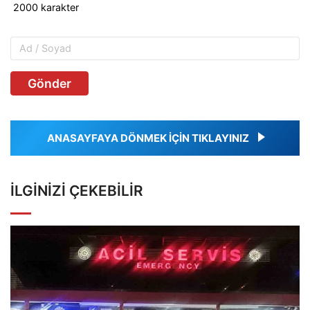
Gönder
ANASAYFAYA DÖNMEK İÇİN TIKLAYINIZ
İLGINIZI ÇEKEBILIR