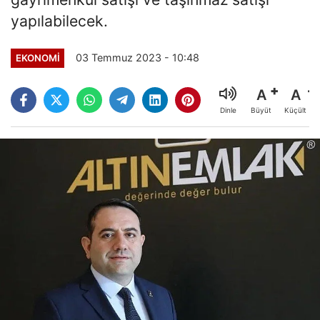
yapılabilecek.
03 Temmuz 2023 - 10:48
EKONOMI
A
A
Büyüt
Küçült
Dinle