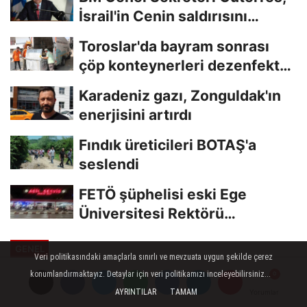
İsrail'in Cenin saldırısını
kınamaktan...
Toroslar'da bayram sonrası
çöp konteynerleri dezenfekte
edildi
Karadeniz gazı, Zonguldak'ın
enerjisini artırdı
Fındık üreticileri BOTAŞ'a
seslendi
FETÖ şüphelisi eski Ege
Üniversitesi Rektörü
Hoşcoşkun yakalandı
GENEL
Veri politikasındaki amaçlarla sınırlı ve mevzuata uygun şekilde çerez
Yayınlanma: 03 Temmuz 2023 - 10:45
konumlandırmaktayız. Detaylar için veri politikamızı inceleyebilirsiniz...
Güncelleme: 03 Temmuz 2023 - 10:55
AYRINTILAR
TAMAM
Yorumlar
Yorumlar