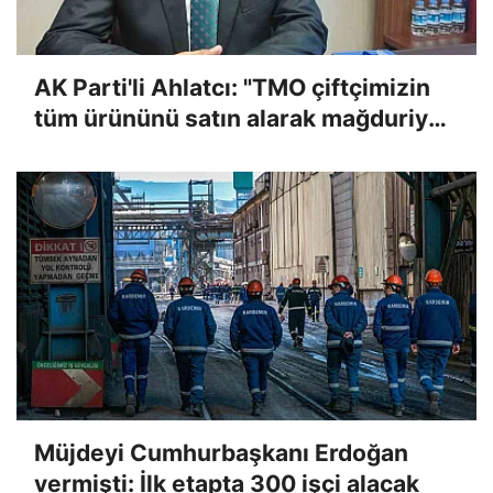
AK Parti'li Ahlatcı: "TMO çiftçimizin
tüm ürününü satın alarak mağduriyeti
giderecek"
Müjdeyi Cumhurbaşkanı Erdoğan
vermişti: İlk etapta 300 işçi alacak