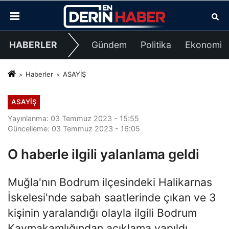
HABERLER
Gündem
Politika
Ekonomi
Haberler
ASAYİŞ
ASAYİŞ
Yayınlanma: 03 Temmuz 2023 - 15:55
Güncelleme: 03 Temmuz 2023 - 16:05
O haberle ilgili yalanlama geldi
Muğla'nın Bodrum ilçesindeki Halikarnas
İskelesi'nde sabah saatlerinde çıkan ve 3
kişinin yaralandığı olayla ilgili Bodrum
Kaymakamlığından açıklama yapıldı.