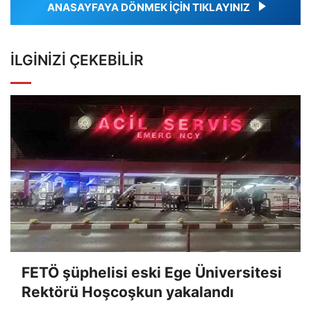
ANASAYFAYA DÖNMEK İÇİN TIKLAYINIZ
İLGINIZI ÇEKEBILIR
FETÖ şüphelisi eski Ege Üniversitesi
Rektörü Hoşcoşkun yakalandı