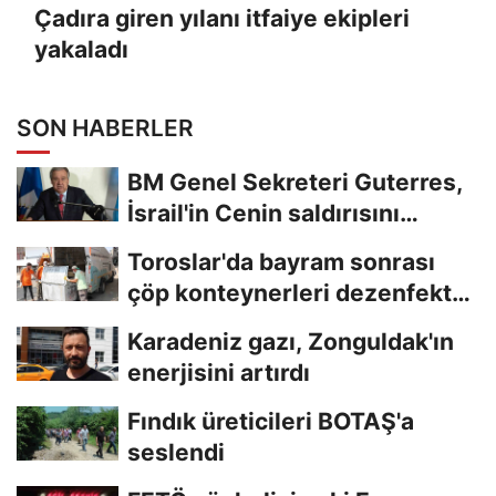
Çadıra giren yılanı itfaiye ekipleri
yakaladı
SON HABERLER
BM Genel Sekreteri Guterres,
İsrail'in Cenin saldırısını
kınamaktan...
Toroslar'da bayram sonrası
çöp konteynerleri dezenfekte
edildi
Karadeniz gazı, Zonguldak'ın
enerjisini artırdı
Fındık üreticileri BOTAŞ'a
seslendi