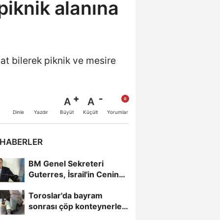
piknik alanına
at bilerek piknik ve mesire
A
A
Büyüt
Küçült
Dinle
Yazdır
Yorumlar
 HABERLER
BM Genel Sekreteri
Guterres, İsrail'in Cenin
saldırısını kınamaktan...
Toroslar'da bayram
sonrası çöp konteynerleri
dezenfekte edildi