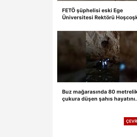
FETÖ şüphelisi eski Ege
Üniversitesi Rektörü Hoşcoş
yakalandı
Buz mağarasında 80 metreli
çukura düşen şahıs hayatını
kaybetti, düşme anı kameray
yansıdı
ÇEVR