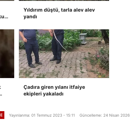
Yıldırım düştü, tarla alev alev
kun
yandı
k
Çadıra giren yılanı itfaiye
ekipleri yakaladı
a
E
Yayınlanma: 01 Temmuz 2023 - 15:11
Güncelleme: 24 Nisan 2026 