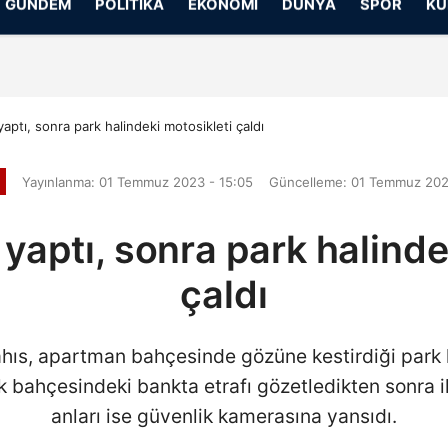
GÜNDEM
POLITIKA
EKONOMI
DÜNYA
SPOR
KÜ
Gizlilik İlkeleri
ptı, sonra park halindeki motosikleti çaldı
Yayınlanma: 01 Temmuz 2023 - 15:05
Güncelleme: 01 Temmuz 202
aptı, sonra park halinde
çaldı
ahıs, apartman bahçesinde gözüne kestirdiği park h
k bahçesindeki bankta etrafı gözetledikten sonra i
anları ise güvenlik kamerasına yansıdı.