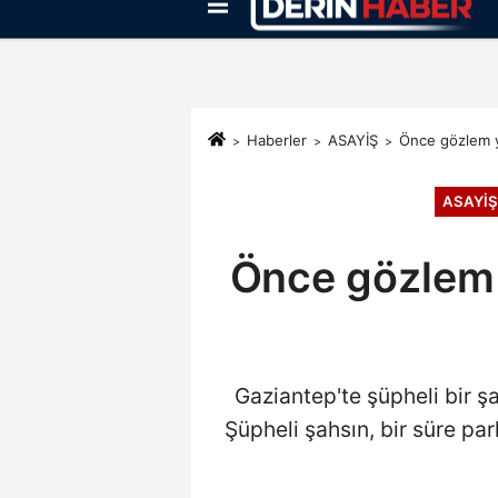
Künye
İletişim
Çerez Politikası
Haberler
ASAYİŞ
Önce gözlem ya
ASAYİŞ
Önce gözlem y
Gaziantep'te şüpheli bir ş
Şüpheli şahsın, bir süre par