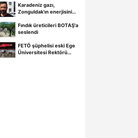
Karadeniz gazı,
Zonguldak'ın enerjisini
artırdı
Fındık üreticileri BOTAŞ'a
seslendi
FETÖ şüphelisi eski Ege
Üniversitesi Rektörü
Hoşcoşkun yakalandı