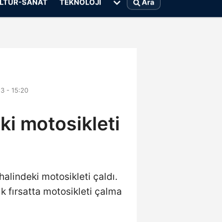
LTÜR-SANAT
TEKNOLOJI
Ara
3 - 15:20
ki motosikleti
alindeki motosikleti çaldı.
lk fırsatta motosikleti çalma