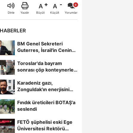
A
A
Büyüt
Küçült
Dinle
Yazdır
Yorumlar
 HABERLER
BM Genel Sekreteri
Guterres, İsrail'in Cenin
saldırısını kınamaktan...
Toroslar'da bayram
sonrası çöp konteynerleri
dezenfekte edildi
Karadeniz gazı,
Zonguldak'ın enerjisini
artırdı
Fındık üreticileri BOTAŞ'a
seslendi
FETÖ şüphelisi eski Ege
Üniversitesi Rektörü