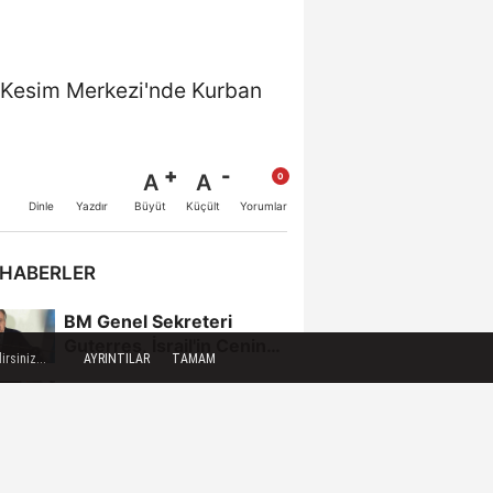
e Kesim Merkezi'nde Kurban
A
A
Büyüt
Küçült
Dinle
Yazdır
Yorumlar
 HABERLER
BM Genel Sekreteri
Guterres, İsrail'in Cenin
rsiniz...
AYRINTILAR
TAMAM
saldırısını kınamaktan...
Toroslar'da bayram
sonrası çöp konteynerleri
dezenfekte edildi
Karadeniz gazı,
Zonguldak'ın enerjisini