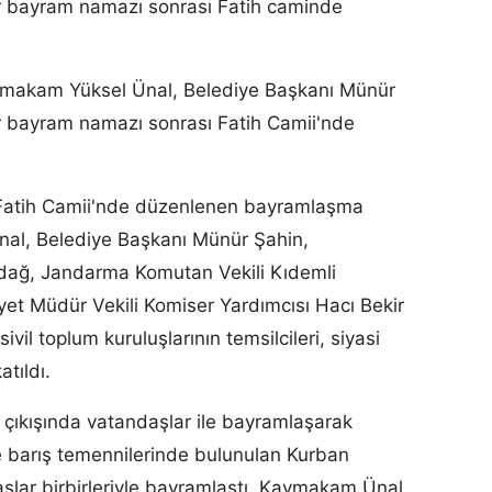
ar bayram namazı sonrası Fatih caminde
aymakam Yüksel Ünal, Belediye Başkanı Münür
ar bayram namazı sonrası Fatih Camii'nde
Fatih Camii'nde düzenlenen bayramlaşma
al, Belediye Başkanı Münür Şahin,
kdağ, Jandarma Komutan Vekili Kıdemli
et Müdür Vekili Komiser Yardımcısı Hacı Bekir
ivil toplum kuruluşlarının temsilcileri, siyasi
tıldı.
kışında vatandaşlar ile bayramlaşarak
ve barış temennilerinde bulunulan Kurban
şlar birbirleriyle bayramlaştı. Kaymakam Ünal,