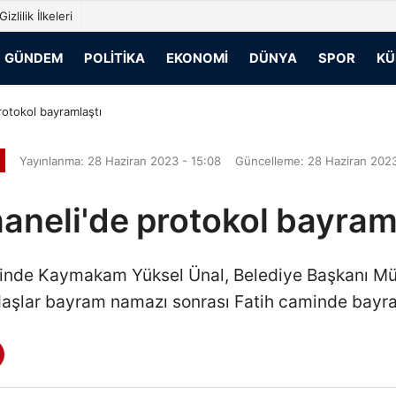
Gizlilik İlkeleri
GÜNDEM
POLITIKA
EKONOMI
DÜNYA
SPOR
KÜ
otokol bayramlaştı
Yayınlanma: 28 Haziran 2023 - 15:08
Güncelleme: 28 Haziran 2023
neli'de protokol bayram
esinde Kaymakam Yüksel Ünal, Belediye Başkanı Mün
aşlar bayram namazı sonrası Fatih caminde bayra