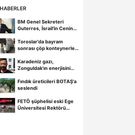
 HABERLER
BM Genel Sekreteri
Guterres, İsrail'in Cenin
saldırısını kınamaktan...
Toroslar'da bayram
sonrası çöp konteynerleri
dezenfekte edildi
Karadeniz gazı,
Zonguldak'ın enerjisini
artırdı
Fındık üreticileri BOTAŞ'a
seslendi
FETÖ şüphelisi eski Ege
Üniversitesi Rektörü
Hoşcoşkun yakalandı