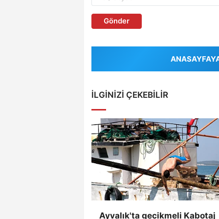
Gönder
ANASAYFAYA 
İLGINIZI ÇEKEBILIR
Ayvalık'ta gecikmeli Kabotaj