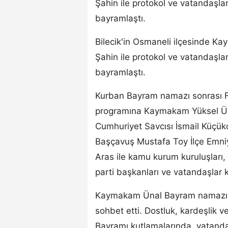
Şahin ile protokol ve vatandaşl
bayramlaştı.
Bilecik'in Osmaneli ilçesinde K
Şahin ile protokol ve vatandaşl
bayramlaştı.
Kurban Bayram namazı sonrası 
programına Kaymakam Yüksel Ün
Cumhuriyet Savcısı İsmail Küçü
Başçavuş Mustafa Toy İlçe Emniy
Aras ile kamu kurum kuruluşları, s
parti başkanları ve vatandaşlar ka
Kaymakam Ünal Bayram namazı çı
sohbet etti. Dostluk, kardeşlik 
Bayramı kutlamalarında, vatanda