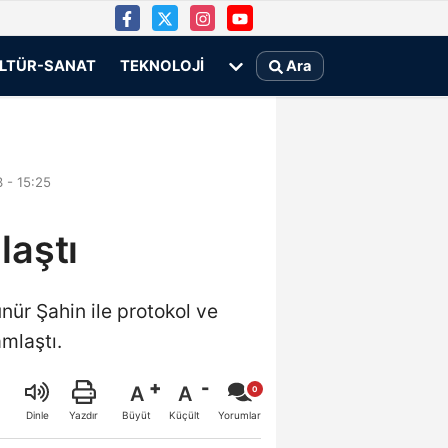
LTÜR-SANAT
TEKNOLOJI
Ara
 - 15:25
laştı
ür Şahin ile protokol ve
mlaştı.
A
A
Büyüt
Küçült
Dinle
Yazdır
Yorumlar