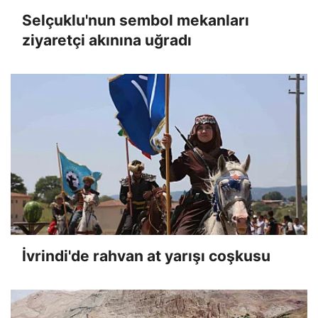
Selçuklu'nun sembol mekanları
ziyaretçi akınına uğradı
İvrindi'de rahvan at yarışı coşkusu