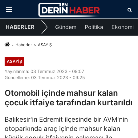
HABERLER
Gündem
Politika
Ekonomi
Haberler
ASAYİŞ
ASAYİŞ
Yayınlanma: 03 Temmuz 2023 - 09:07
Güncelleme: 03 Temmuz 2023 - 09:25
Otomobil içinde mahsur kalan
çocuk itfaiye tarafından kurtarıldı
Balıkesir'in Edremit ilçesinde bir AVM'nin
otoparkında araç içinde mahsur kalan
küçük çocuk itfaiyenin çalışması ile