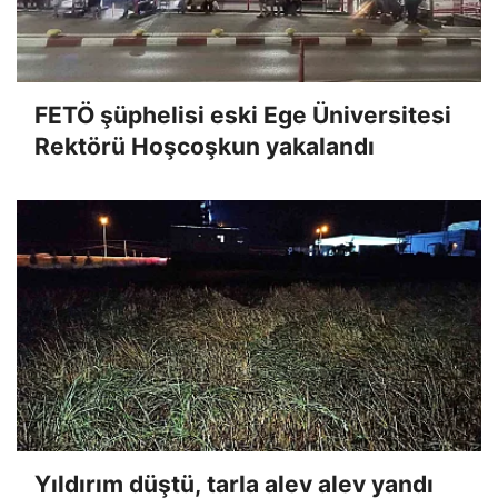
FETÖ şüphelisi eski Ege Üniversitesi
Rektörü Hoşcoşkun yakalandı
Yıldırım düştü, tarla alev alev yandı