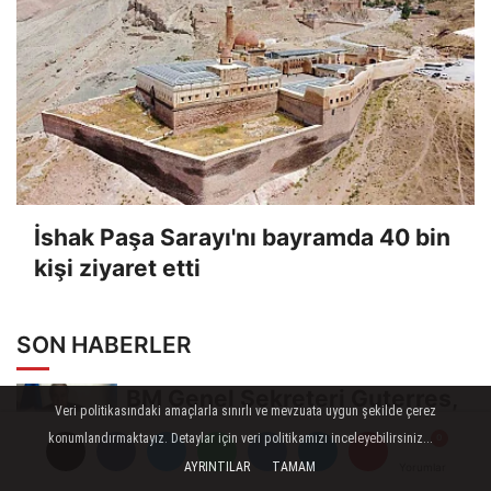
İshak Paşa Sarayı'nı bayramda 40 bin
kişi ziyaret etti
SON HABERLER
BM Genel Sekreteri Guterres,
Veri politikasındaki amaçlarla sınırlı ve mevzuata uygun şekilde çerez
İsrail'in Cenin saldırısını
konumlandırmaktayız. Detaylar için veri politikamızı inceleyebilirsiniz...
kınamaktan...
AYRINTILAR
TAMAM
Yorumlar
Yorumlar
Yorumlar
Toroslar'da bayram sonrası