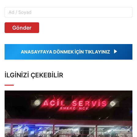
Gönder
ANASAYFAYA DÖNMEK İÇİN TIKLAYINIZ
İLGINIZI ÇEKEBILIR