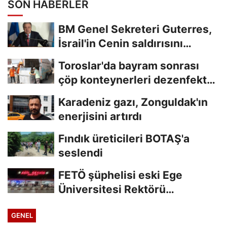
SON HABERLER
BM Genel Sekreteri Guterres,
İsrail'in Cenin saldırısını
kınamaktan...
Toroslar'da bayram sonrası
çöp konteynerleri dezenfekte
edildi
Karadeniz gazı, Zonguldak'ın
enerjisini artırdı
Fındık üreticileri BOTAŞ'a
seslendi
FETÖ şüphelisi eski Ege
Üniversitesi Rektörü
Hoşcoşkun yakalandı
GENEL