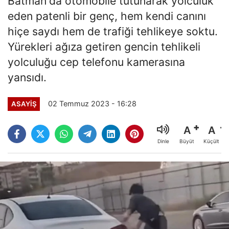
Batman'da otomobile tutunarak yolculuk
eden patenli bir genç, hem kendi canını
hiçe saydı hem de trafiği tehlikeye soktu.
Yürekleri ağıza getiren gencin tehlikeli
yolculuğu cep telefonu kamerasına
yansıdı.
02 Temmuz 2023 - 16:28
ASAYİŞ
A
A
Büyüt
Küçült
Dinle