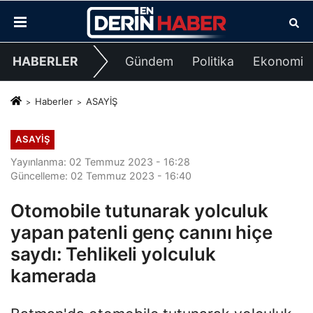
HABERLER
Gündem
Politika
Ekonomi
Haberler
ASAYİŞ
ASAYİŞ
Yayınlanma: 02 Temmuz 2023 - 16:28
Güncelleme: 02 Temmuz 2023 - 16:40
Otomobile tutunarak yolculuk
yapan patenli genç canını hiçe
saydı: Tehlikeli yolculuk
kamerada