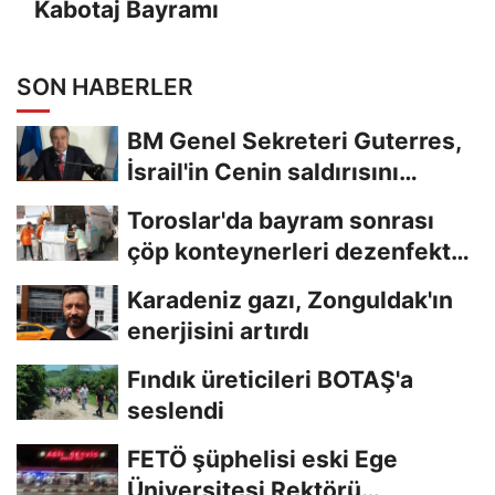
Kabotaj Bayramı
SON HABERLER
BM Genel Sekreteri Guterres,
İsrail'in Cenin saldırısını
kınamaktan...
Toroslar'da bayram sonrası
çöp konteynerleri dezenfekte
edildi
Karadeniz gazı, Zonguldak'ın
enerjisini artırdı
Fındık üreticileri BOTAŞ'a
seslendi
FETÖ şüphelisi eski Ege
Üniversitesi Rektörü