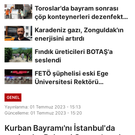
kınamaktan...
Toroslar'da bayram sonrası
çöp konteynerleri dezenfekte
edildi
Karadeniz gazı, Zonguldak'ın
enerjisini artırdı
Fındık üreticileri BOTAŞ'a
seslendi
FETÖ şüphelisi eski Ege
Üniversitesi Rektörü
Hoşcoşkun yakalandı
GENEL
Yayınlanma: 01 Temmuz 2023 - 15:13
Güncelleme: 01 Temmuz 2023 - 15:20
Kurban Bayramı'nı İstanbul'da