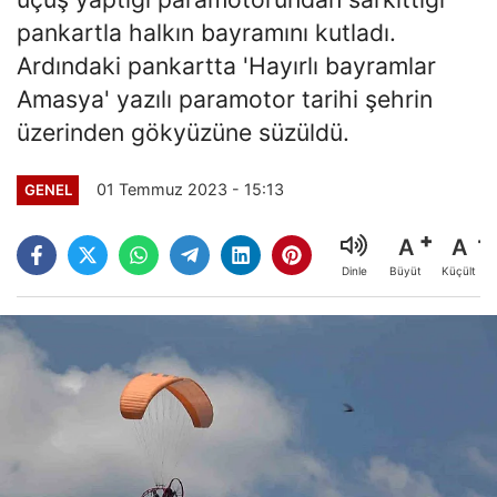
pankartla halkın bayramını kutladı.
Ardındaki pankartta 'Hayırlı bayramlar
Amasya' yazılı paramotor tarihi şehrin
üzerinden gökyüzüne süzüldü.
01 Temmuz 2023 - 15:13
GENEL
A
A
Büyüt
Küçült
Dinle