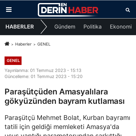
HABERLER
Gündem
Politika
Ekonomi
Haberler
GENEL
GENEL
Yayınlanma: 01 Temmuz 2023 - 15:13
Güncelleme: 01 Temmuz 2023 - 15:20
Paraşütçüden Amasyalılara
gökyüzünden bayram kutlaması
Paraşütçü Mehmet Bolat, Kurban bayramı
tatili için geldiği memleketi Amasya'da
uçuş yaptığı paramotorundan sarkıttığı