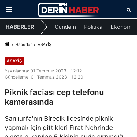
HABERLER
Gündem
Politika
Ekonomi
Haberler
ASAYİŞ
ASAYİŞ
Yayınlanma: 01 Temmuz 2023 - 12:12
Güncelleme: 01 Temmuz 2023 - 12:20
Piknik faciası cep telefonu
kamerasında
Şanlıurfa'nın Birecik ilçesinde piknik
yapmak için gittikleri Fırat Nehrinde
akıntıya kapılan 5 kişinin suda çırpındığı