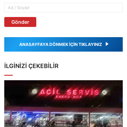
Gönder
ANASAYFAYA DÖNMEK İÇİN TIKLAYINIZ
İLGINIZI ÇEKEBILIR