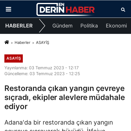
HABERLER
Gündem
Politika
Ekonomi
Haberler
ASAYİŞ
ASAYİŞ
Yayınlanma: 03 Temmuz 2023 - 12:17
Güncelleme: 03 Temmuz 2023 - 12:25
Restoranda çıkan yangın çevreye
sıçradı, ekipler alevlere müdahale
ediyor
Adana'da bir restoranda çıkan yangın
çevreye sıçrayarak büyüdü. İtfaiye