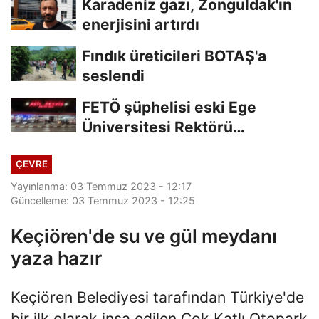
Karadeniz gazı, Zonguldak'ın
enerjisini artırdı
Fındık üreticileri BOTAŞ'a
seslendi
FETÖ şüphelisi eski Ege
Üniversitesi Rektörü
Hoşcoşkun yakalandı
ÇEVRE
Yayınlanma: 03 Temmuz 2023 - 12:17
Güncelleme: 03 Temmuz 2023 - 12:25
Keçiören'de su ve gül meydanı
yaza hazır
Keçiören Belediyesi tarafından Türkiye'de
bir ilk olarak inşa edilen Çok Katlı Otopark