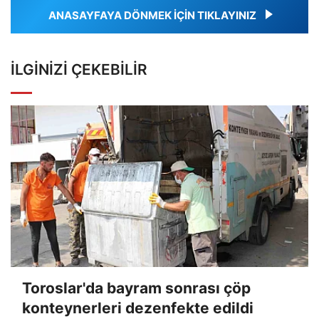
ANASAYFAYA DÖNMEK İÇİN TIKLAYINIZ
İLGINIZI ÇEKEBILIR
Toroslar'da bayram sonrası çöp
konteynerleri dezenfekte edildi