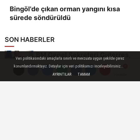
Bingöl'de çıkan orman yangını kısa
sürede söndürüldü
SON HABERLER
BM Genel Sekreteri Guterres,
Veri politikasındaki amaçlarla sınırlı ve mevzuata uygun şekilde çerez
İsrail'in Cenin saldırısını
konumlandırmaktayız. Detaylar için veri politikamızı inceleyebilirsiniz...
kınamaktan...
AYRINTILAR
TAMAM
Yorumlar
Yorumlar
Yorumlar
Toroslar'da bayram sonrası
çöp konteynerleri dezenfekte
edildi
Karadeniz gazı, Zonguldak'ın
enerjisini artırdı
Fındık üreticileri BOTAŞ'a
seslendi