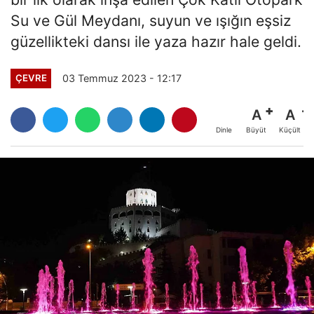
Su ve Gül Meydanı, suyun ve ışığın eşsiz
güzellikteki dansı ile yaza hazır hale geldi.
03 Temmuz 2023 - 12:17
ÇEVRE
A
A
Büyüt
Küçült
Dinle