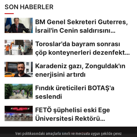
SON HABERLER
BM Genel Sekreteri Guterres,
İsrail'in Cenin saldırısını
kınamaktan...
Toroslar'da bayram sonrası
çöp konteynerleri dezenfekte
edildi
Karadeniz gazı, Zonguldak'ın
enerjisini artırdı
Fındık üreticileri BOTAŞ'a
seslendi
FETÖ şüphelisi eski Ege
Üniversitesi Rektörü
Hoşcoşkun yakalandı
Veri politikasındaki amaçlarla sınırlı ve mevzuata uygun şekilde çerez