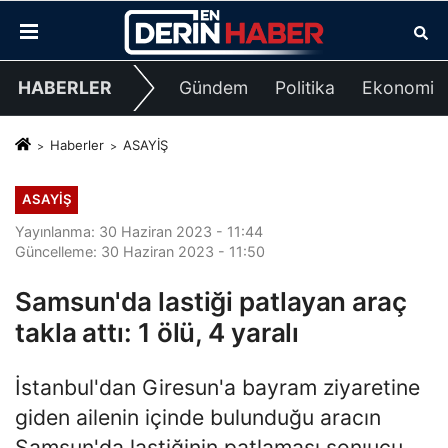
HABERLER
Gündem
Politika
Ekonomi
Haberler
ASAYİŞ
ASAYİŞ
Yayınlanma: 30 Haziran 2023 - 11:44
Güncelleme: 30 Haziran 2023 - 11:50
Samsun'da lastiği patlayan araç
takla attı: 1 ölü, 4 yaralı
İstanbul'dan Giresun'a bayram ziyaretine
giden ailenin içinde bulunduğu aracın
Samsun'da lastiğinin patlaması sonıucu