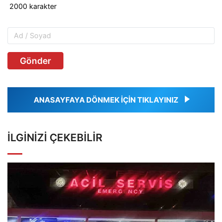
Gönder
ANASAYFAYA DÖNMEK İÇİN TIKLAYINIZ
İLGINIZI ÇEKEBILIR