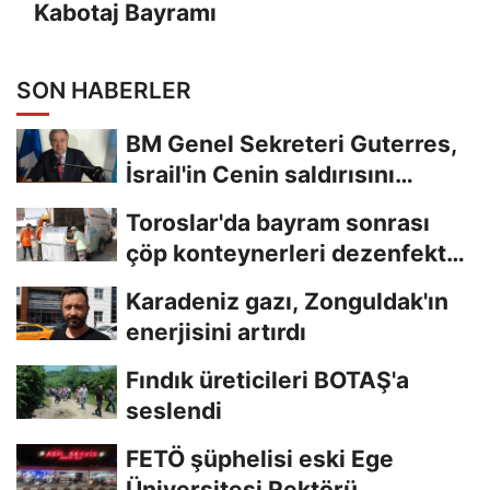
Kabotaj Bayramı
SON HABERLER
BM Genel Sekreteri Guterres,
İsrail'in Cenin saldırısını
kınamaktan...
Toroslar'da bayram sonrası
çöp konteynerleri dezenfekte
edildi
Karadeniz gazı, Zonguldak'ın
enerjisini artırdı
Fındık üreticileri BOTAŞ'a
seslendi
FETÖ şüphelisi eski Ege
Üniversitesi Rektörü