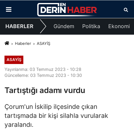
HABERLER
Gündem
Politika
Ekonomi
Haberler
ASAYİŞ
ASAYİŞ
Yayınlanma: 03 Temmuz 2023 - 10:28
Güncelleme: 03 Temmuz 2023 - 10:30
Tartıştığı adamı vurdu
Çorum'un İskilip ilçesinde çıkan
tartışmada bir kişi silahla vurularak
yaralandı.