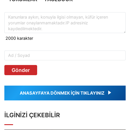
Gönder
ANASAYFAYA DÖNMEK İÇİN TIKLAYINIZ
İLGINIZI ÇEKEBILIR