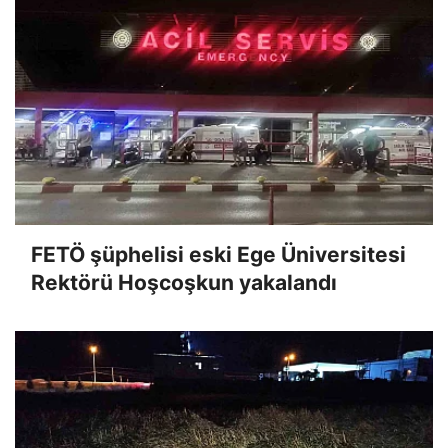
FETÖ şüphelisi eski Ege Üniversitesi
Rektörü Hoşcoşkun yakalandı