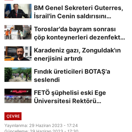
BM Genel Sekreteri Guterres,
İsrail'in Cenin saldırısını
kınamaktan...
Toroslar'da bayram sonrası
çöp konteynerleri dezenfekte
edildi
Karadeniz gazı, Zonguldak'ın
enerjisini artırdı
Fındık üreticileri BOTAŞ'a
seslendi
FETÖ şüphelisi eski Ege
Üniversitesi Rektörü
Hoşcoşkun yakalandı
ÇEVRE
Yayınlanma: 29 Haziran 2023 - 17:24
Güncelleme: 29 Haziran 2023 - 17:30