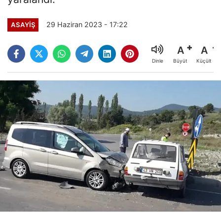
29 Haziran 2023 - 17:22
ASAYİŞ
A
A
Büyüt
Küçült
Dinle