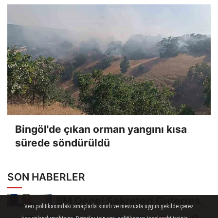
Bingöl'de çıkan orman yangını kısa
sürede söndürüldü
SON HABERLER
BM Genel Sekreteri Guterres,
Veri politikasındaki amaçlarla sınırlı ve mevzuata uygun şekilde çerez
İsrail'in Cenin saldırısını