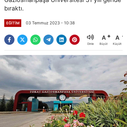
bıraktı.
03 Temmuz 2023 - 10:38
EĞITIM
A
A
Büyüt
Küçült
Dinle