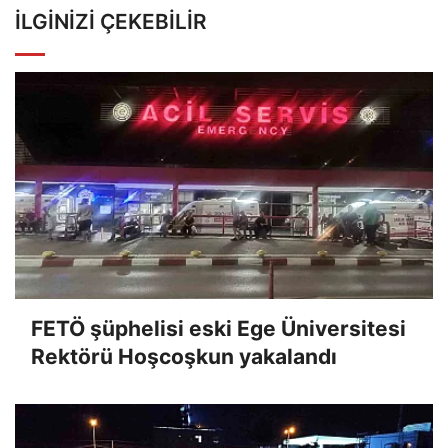
İLGINIZI ÇEKEBILIR
FETÖ şüphelisi eski Ege Üniversitesi
Rektörü Hoşcoşkun yakalandı