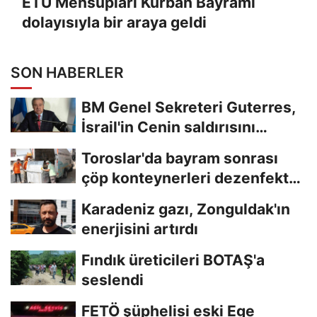
ETÜ Mensupları Kurban Bayramı
dolayısıyla bir araya geldi
SON HABERLER
BM Genel Sekreteri Guterres,
İsrail'in Cenin saldırısını
kınamaktan...
Toroslar'da bayram sonrası
çöp konteynerleri dezenfekte
edildi
Karadeniz gazı, Zonguldak'ın
enerjisini artırdı
Fındık üreticileri BOTAŞ'a
seslendi
FETÖ şüphelisi eski Ege