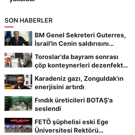
SON HABERLER
BM Genel Sekreteri Guterres,
İsrail'in Cenin saldırısını
kınamaktan...
Toroslar'da bayram sonrası
çöp konteynerleri dezenfekte
edildi
Karadeniz gazı, Zonguldak'ın
enerjisini artırdı
Fındık üreticileri BOTAŞ'a
seslendi
FETÖ şüphelisi eski Ege
Üniversitesi Rektörü