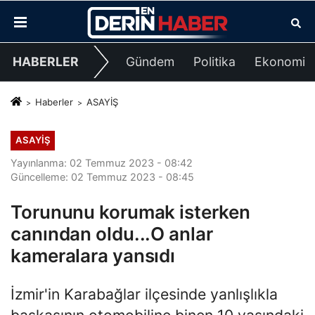
HABERLER
Gündem
Politika
Ekonomi
Haberler
ASAYİŞ
ASAYİŞ
Yayınlanma: 02 Temmuz 2023 - 08:42
Güncelleme: 02 Temmuz 2023 - 08:45
Torununu korumak isterken
canından oldu...O anlar
kameralara yansıdı
İzmir'in Karabağlar ilçesinde yanlışlıkla
başkasının otomobiline binen 10 yaşındaki