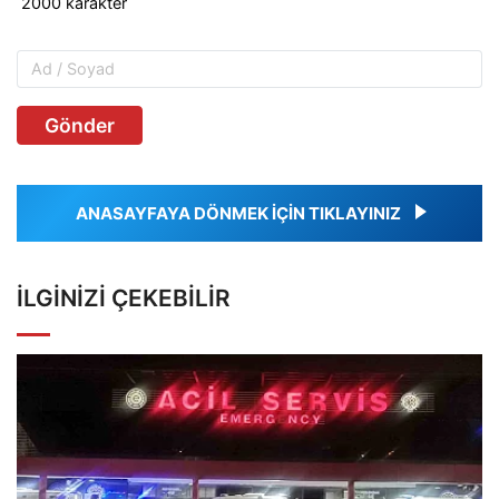
Gönder
ANASAYFAYA DÖNMEK İÇİN TIKLAYINIZ
İLGINIZI ÇEKEBILIR