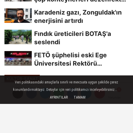
edildi
Karadeniz gazı, Zonguldak'ın
enerjisini artırdı
Fındık üreticileri BOTAŞ'a
seslendi
FETÖ şüphelisi eski Ege
Üniversitesi Rektörü
Hoşcoşkun yakalandı
KÜLTÜR-SANAT
Veri politikasındaki amaçlarla sınırlı ve mevzuata uygun şekilde çerez
Yayınlanma: 01 Temmuz 2023 - 15:01
konumlandırmaktayız. Detaylar için veri politikamızı inceleyebilirsiniz...
Güncelleme: 01 Temmuz 2023 - 15:05
AYRINTILAR
TAMAM
Yorumlar
Yorumlar
Marmaris'te 'Oku-Bırak Projesi'
başladı