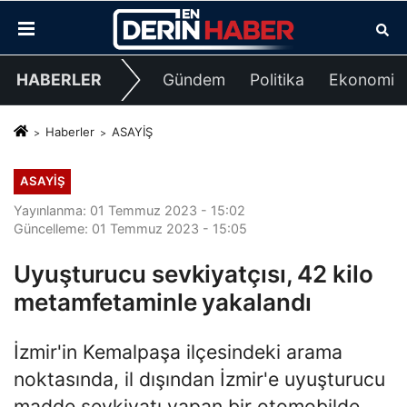
HABERLER
Gündem
Politika
Ekonomi
Haberler
ASAYİŞ
ASAYİŞ
Yayınlanma: 01 Temmuz 2023 - 15:02
Güncelleme: 01 Temmuz 2023 - 15:05
Uyuşturucu sevkiyatçısı, 42 kilo
metamfetaminle yakalandı
İzmir'in Kemalpaşa ilçesindeki arama
noktasında, il dışından İzmir'e uyuşturucu
madde sevkiyatı yapan bir otomobilde