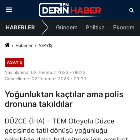
HABERLER
Gündem
Politika
Ekonomi
Haberler
ASAYİŞ
ASAYİŞ
Yayınlanma: 02 Temmuz 2023 - 09:23
Güncelleme: 02 Temmuz 2023 - 09:30
Yoğunluktan kaçtılar ama polis
dronuna takıldılar
DÜZCE (İHA) – TEM Otoyolu Düzce
geçişinde tatil dönüşü yoğunluğu
sebebiyle daha hızlı gitmek için emniyet