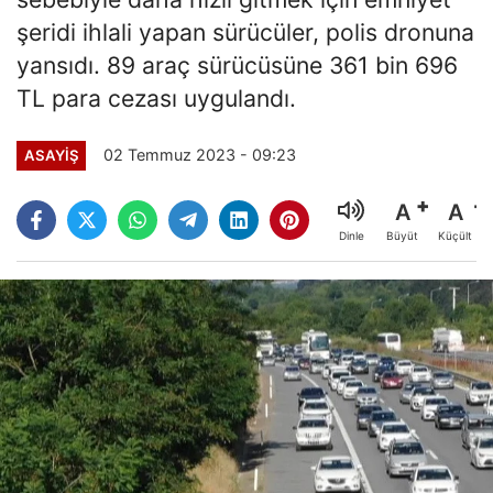
şeridi ihlali yapan sürücüler, polis dronuna
yansıdı. 89 araç sürücüsüne 361 bin 696
TL para cezası uygulandı.
02 Temmuz 2023 - 09:23
ASAYİŞ
A
A
Büyüt
Küçült
Dinle