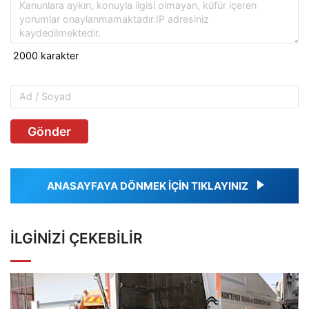
Gönder
ANASAYFAYA DÖNMEK İÇİN TIKLAYINIZ
İLGINIZI ÇEKEBILIR