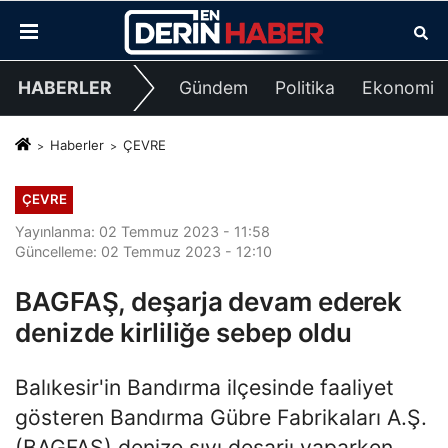
HABERLER
Gündem
Politika
Ekonomi
Haberler
ÇEVRE
ÇEVRE
Yayınlanma: 02 Temmuz 2023 - 11:58
Güncelleme: 02 Temmuz 2023 - 12:10
BAGFAŞ, deşarja devam ederek
denizde kirliliğe sebep oldu
Balıkesir'in Bandırma ilçesinde faaliyet
gösteren Bandırma Gübre Fabrikaları A.Ş.
(BAGFAŞ) denize sıvı deşarjı yaparken