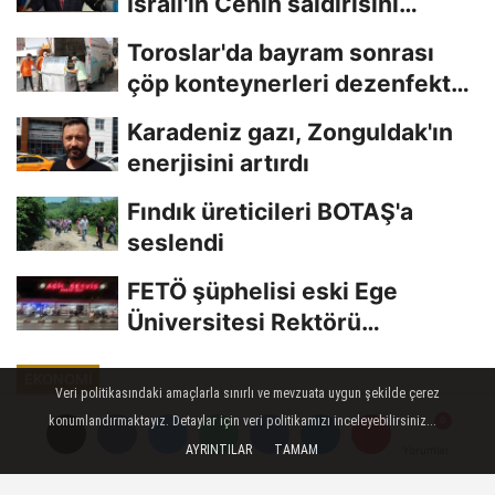
İsrail'in Cenin saldırısını
kınamaktan...
Toroslar'da bayram sonrası
çöp konteynerleri dezenfekte
edildi
Karadeniz gazı, Zonguldak'ın
enerjisini artırdı
Fındık üreticileri BOTAŞ'a
seslendi
FETÖ şüphelisi eski Ege
Üniversitesi Rektörü
Hoşcoşkun yakalandı
EKONOMI
Veri politikasındaki amaçlarla sınırlı ve mevzuata uygun şekilde çerez
Yayınlanma: 02 Temmuz 2023 - 11:58
konumlandırmaktayız. Detaylar için veri politikamızı inceleyebilirsiniz...
Güncelleme: 02 Temmuz 2023 - 12:05
AYRINTILAR
TAMAM
Yorumlar
Yorumlar
Silifkeli üreticilerin adayı çayı