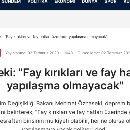
GÜNDEM
POLITIKA
EKONOMI
DÜNYA
SPOR
KÜ
Gizlilik İlkeleri
: "Fay kırıkları ve fay hatları üzerinde yapılaşma olmayacak"
Yayınlanma: 02 Temmuz 2023 - 16:43
Güncelleme: 02 Temmuz 202
: "Fay kırıkları ve fay h
yapılaşma olmayacak"
İklim Değişikliği Bakanı Mehmet Özhaseki, deprem 
ni belirterek, "Fay kırıkları ve fay hatları üzerin
, eşraftan birisinin mülkiyeti olabilir, her ne olursa 
yapılaşmaya yasak geliyor" dedi.