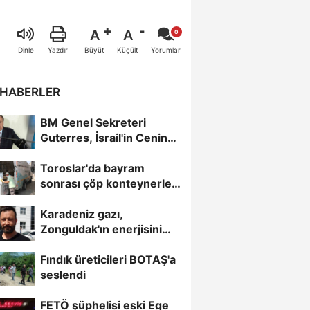
A
A
Büyüt
Küçült
Dinle
Yazdır
Yorumlar
 HABERLER
BM Genel Sekreteri
Guterres, İsrail'in Cenin
saldırısını kınamaktan...
Toroslar'da bayram
sonrası çöp konteynerleri
dezenfekte edildi
Karadeniz gazı,
Zonguldak'ın enerjisini
artırdı
Fındık üreticileri BOTAŞ'a
seslendi
FETÖ şüphelisi eski Ege