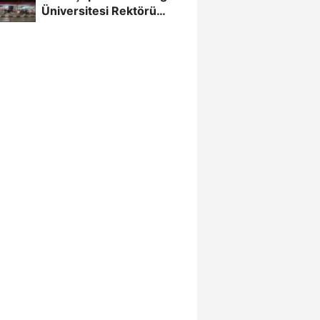
Üniversitesi Rektörü
Hoşcoşkun yakalandı