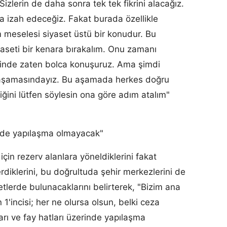
Sizlerin de daha sonra tek tek fikrini alacağız.
a izah edeceğiz. Fakat burada özellikle
 meselesi siyaset üstü bir konudur. Bu
iyaseti bir kenara bırakalım. Onu zamanı
ğinde zaten bolca konuşuruz. Ama şimdi
e aşamasındayız. Bu aşamada herkes doğru
tiğini lütfen söylesin ona göre adım atalım"
rinde yapılaşma olmayacak"
çin rezerv alanlara yöneldiklerini fakat
rdiklerini, bu doğrultuda şehir merkezlerini de
etlerde bulunacaklarını belirterek, "Bizim ana
n 1'incisi; her ne olursa olsun, belki ceza
ları ve fay hatları üzerinde yapılaşma