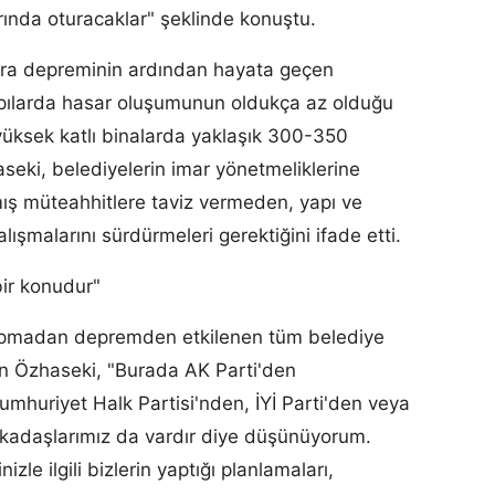
rında oturacaklar" şeklinde konuştu.
ra depreminin ardından hayata geçen
apılarda hasar oluşumunun oldukça az olduğu
yüksek katlı binalarda yaklaşık 300-350
haseki, belediyelerin imar yönetmeliklerine
mış müteahhitlere taviz vermeden, yapı ve
lışmalarını sürdürmeleri gerektiğini ifade etti.
ir konudur"
 yapmadan depremden etkilenen tüm belediye
ran Özhaseki, "Burada AK Parti'den
mhuriyet Halk Partisi'nden, İYİ Parti'den veya
arkadaşlarımız da vardır diye düşünüyorum.
izle ilgili bizlerin yaptığı planlamaları,