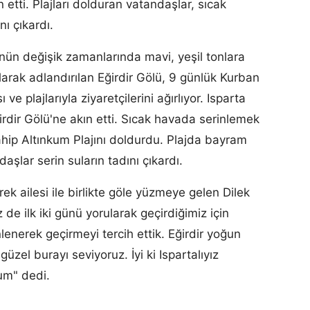
n etti. Plajları dolduran vatandaşlar, sıcak
nı çıkardı.
ünün değişik zamanlarında mavi, yeşil tonlara
olarak adlandırılan Eğirdir Gölü, 9 günlük Kurban
e plajlarıyla ziyaretçilerini ağırlıyor. Isparta
irdir Gölü'ne akın etti. Sıcak havada serinlemek
sahip Altınkum Plajını doldurdu. Plajda bayram
aşlar serin suların tadını çıkardı.
erek ailesi ile birlikte göle yüzmeye gelen Dilek
e ilk iki günü yorularak geçirdiğimiz için
nerek geçirmeyi tercih ettik. Eğirdir yoğun
güzel burayı seviyoruz. İyi ki Ispartalıyız
rum" dedi.