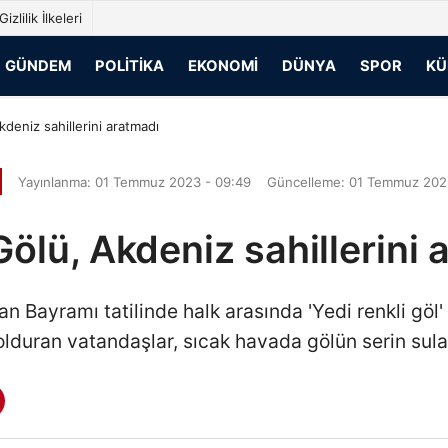
Gizlilik İlkeleri
GÜNDEM
POLITIKA
EKONOMI
DÜNYA
SPOR
KÜ
kdeniz sahillerini aratmadı
Yayınlanma: 01 Temmuz 2023 - 09:49
Güncelleme: 01 Temmuz 202
Gölü, Akdeniz sahillerini
n Bayramı tatilinde halk arasında 'Yedi renkli göl' 
 dolduran vatandaşlar, sıcak havada gölün serin sular