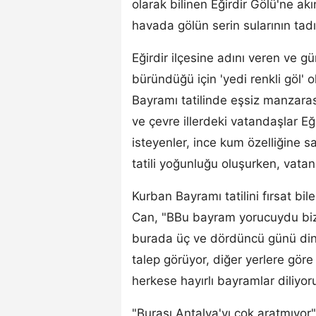
olarak bilinen Eğirdir Gölü'ne akı
havada gölün serin sularının tadı
Eğirdir ilçesine adını veren ve g
büründüğü için 'yedi renkli göl' 
Bayramı tatilinde eşsiz manzarası v
ve çevre illerdeki vatandaşlar Eğ
isteyenler, ince kum özelliğine 
tatili yoğunluğu oluşurken, vatand
Kurban Bayramı tatilini fırsat bil
Can, "BBu bayram yorucuydu biz d
burada üç ve dördüncü günü dinle
talep görüyor, diğer yerlere göre 
herkese hayırlı bayramlar diliyo
"Burası Antalya'yı çok aratmıyor"