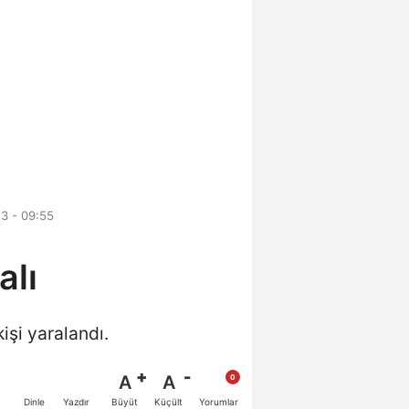
3 - 09:55
alı
işi yaralandı.
A
A
Büyüt
Küçült
Dinle
Yazdır
Yorumlar