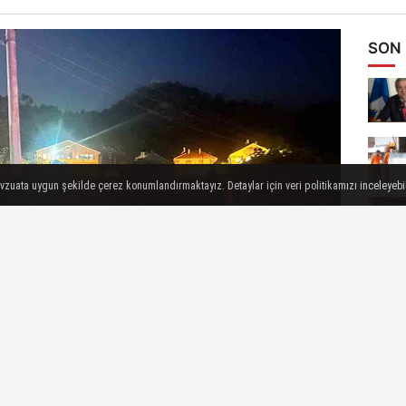
SON
evzuata uygun şekilde çerez konumlandırmaktayız. Detaylar için veri politikamızı inceleyebili
dana gelen trafik kazasında 1 kişi yaralandı.