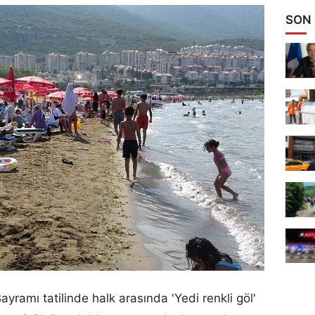
SON
yramı tatilinde halk arasında 'Yedi renkli göl'