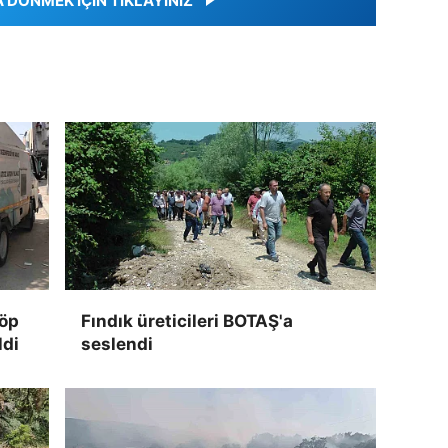
DÖNMEK İÇİN TIKLAYINIZ
çöp
Fındık üreticileri BOTAŞ'a
ldi
seslendi