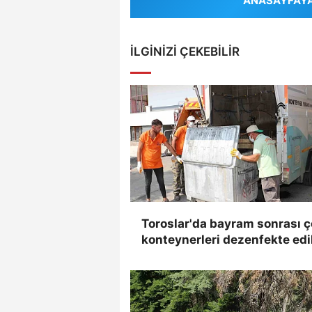
ANASAYFAYA 
İLGINIZI ÇEKEBILIR
Toroslar'da bayram sonrası 
konteynerleri dezenfekte edi