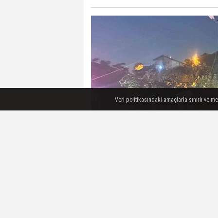
Veri politikasındaki amaçlarla sınırlı ve m
Antalya'nın Akseki ilçesinde mey