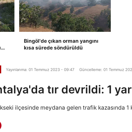
Bingöl'de çıkan orman yangını
ı
kısa sürede söndürüldü
Yayınlanma: 01 Temmuz 2023 - 09:47
Güncelleme: 01 Temmuz 202
talya'da tır devrildi: 1 yar
kseki ilçesinde meydana gelen trafik kazasında 1 k