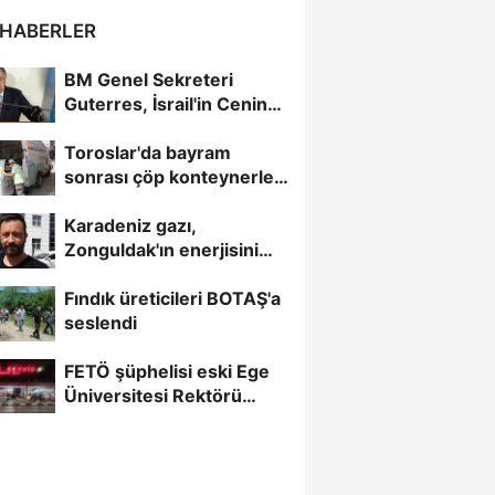
 HABERLER
BM Genel Sekreteri
Guterres, İsrail'in Cenin
saldırısını kınamaktan...
Toroslar'da bayram
sonrası çöp konteynerleri
dezenfekte edildi
Karadeniz gazı,
Zonguldak'ın enerjisini
artırdı
Fındık üreticileri BOTAŞ'a
seslendi
FETÖ şüphelisi eski Ege
Üniversitesi Rektörü
Hoşcoşkun yakalandı