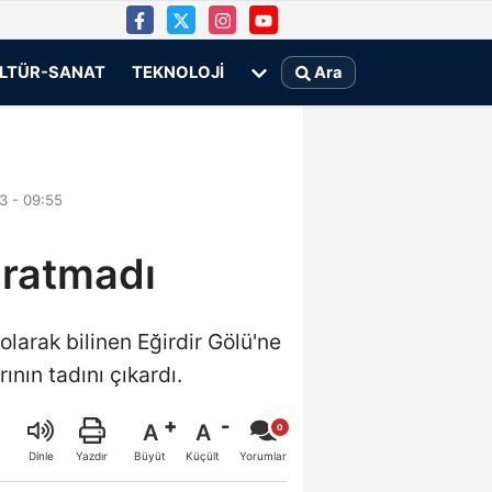
LTÜR-SANAT
TEKNOLOJI
Ara
3 - 09:55
 aratmadı
olarak bilinen Eğirdir Gölü'ne
ının tadını çıkardı.
A
A
Büyüt
Küçült
Dinle
Yazdır
Yorumlar