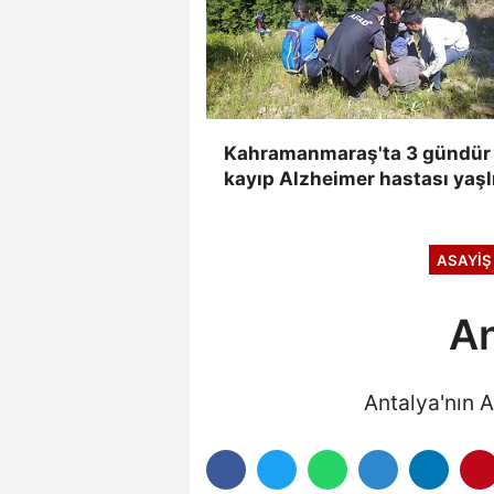
Kahramanmaraş'ta 3 gündür
kayıp Alzheimer hastası yaşl
adam bulundu
ASAYİŞ
An
Antalya'nın A