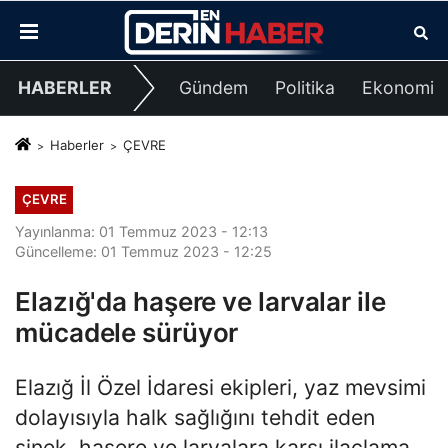
HABERLER
Gündem
Politika
Ekonomi
Haberler
ÇEVRE
ÇEVRE
Yayınlanma: 01 Temmuz 2023 - 12:13
Güncelleme: 01 Temmuz 2023 - 12:25
Elazığ'da haşere ve larvalar ile
mücadele sürüyor
Elazığ İl Özel İdaresi ekipleri, yaz mevsimi
dolayısıyla halk sağlığını tehdit eden
sinek, haşere ve larvalara karşı ilaçlama