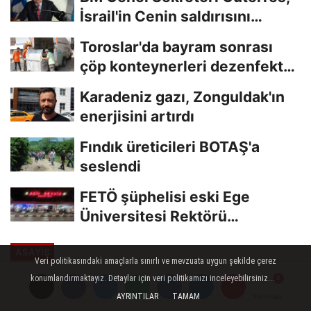
İsrail'in Cenin saldırısını
kınamaktan...
Toroslar'da bayram sonrası
çöp konteynerleri dezenfekte
edildi
Karadeniz gazı, Zonguldak'ın
enerjisini artırdı
Fındık üreticileri BOTAŞ'a
seslendi
FETÖ şüphelisi eski Ege
Üniversitesi Rektörü
Hoşcoşkun yakalandı
ASAYİŞ
Veri politikasındaki amaçlarla sınırlı ve mevzuata uygun şekilde çerez
Yayınlanma: 01 Temmuz 2023 - 12:11
konumlandırmaktayız. Detaylar için veri politikamızı inceleyebilirsiniz...
Güncelleme: 01 Temmuz 2023 - 12:25
AYRINTILAR
TAMAM
Yorumlar
Yorumlar