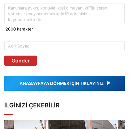
Gönder
ANASAYFAYA DÖNMEK İÇİN TIKLAYINIZ
İLGINIZI ÇEKEBILIR