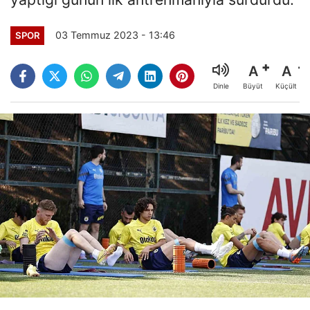
03 Temmuz 2023 - 13:46
SPOR
A
A
Büyüt
Küçült
Dinle