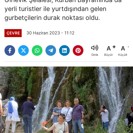
yerli turistler ile yurtdışından gelen
gurbetçilerin durak noktası oldu.
30 Haziran 2023 - 11:12
ÇEVRE
A
A
Büyüt
Küçült
Dinle