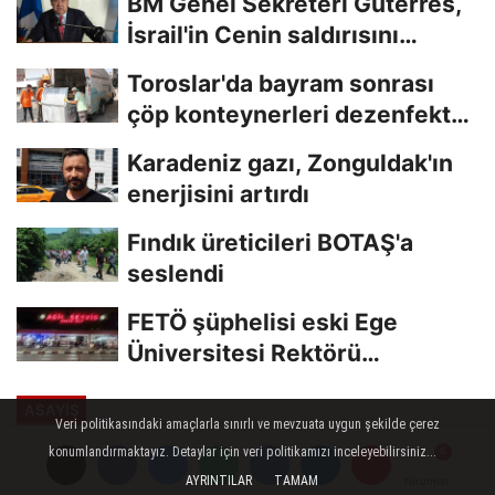
BM Genel Sekreteri Guterres,
İsrail'in Cenin saldırısını
kınamaktan...
Toroslar'da bayram sonrası
çöp konteynerleri dezenfekte
edildi
Karadeniz gazı, Zonguldak'ın
enerjisini artırdı
Fındık üreticileri BOTAŞ'a
seslendi
FETÖ şüphelisi eski Ege
Üniversitesi Rektörü
Hoşcoşkun yakalandı
ASAYİŞ
Veri politikasındaki amaçlarla sınırlı ve mevzuata uygun şekilde çerez
Yayınlanma: 30 Haziran 2023 - 11:11
konumlandırmaktayız. Detaylar için veri politikamızı inceleyebilirsiniz...
Güncelleme: 30 Haziran 2023 - 11:15
AYRINTILAR
TAMAM
Yorumlar
Yorumlar