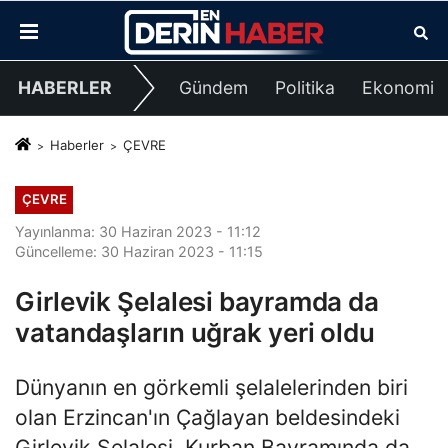
HABERLER
Gündem
Politika
Ekonomi
Haberler
ÇEVRE
ÇEVRE
Yayınlanma: 30 Haziran 2023 - 11:12
Güncelleme: 30 Haziran 2023 - 11:15
Girlevik Şelalesi bayramda da
vatandaşların uğrak yeri oldu
Dünyanın en görkemli şelalelerinden biri
olan Erzincan'ın Çağlayan beldesindeki
Girlevik Şelalesi, Kurban Bayramında da