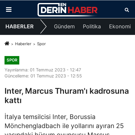
HABERLER
Gündem
Politika
Ekonomi
Haberler
Spor
SPOR
Yayınlanma: 01 Temmuz 2023 - 12:47
Güncelleme: 01 Temmuz 2023 - 12:55
Inter, Marcus Thuram'ı kadrosuna
kattı
İtalya temsilcisi Inter, Borussia
Mönchengladbach ile yollarını ayıran 25
yaşındaki hücum oyuncusu Marcus