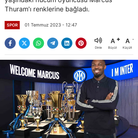
Thuram'ı renklerine bağladı.
01 Temmuz 2023 - 12:47
SPOR
A
A
Büyüt
Küçült
Dinle