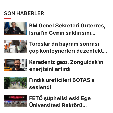
SON HABERLER
BM Genel Sekreteri Guterres,
İsrail'in Cenin saldırısını
kınamaktan...
Toroslar'da bayram sonrası
çöp konteynerleri dezenfekte
edildi
Karadeniz gazı, Zonguldak'ın
enerjisini artırdı
Fındık üreticileri BOTAŞ'a
seslendi
FETÖ şüphelisi eski Ege
Üniversitesi Rektörü
Hoşcoşkun yakalandı