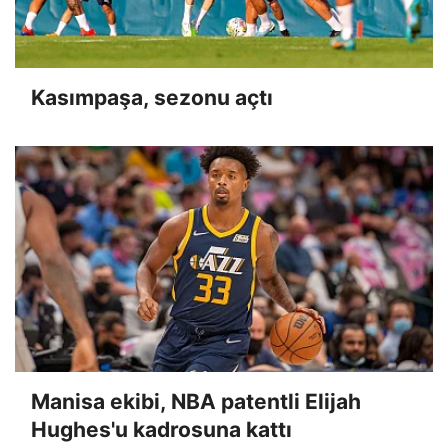
Kasımpaşa, sezonu açtı
Manisa ekibi, NBA patentli Elijah
Hughes'u kadrosuna kattı