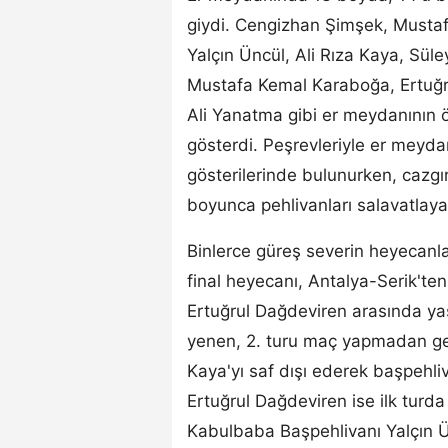
giydi. Cengizhan Şimşek, Musta
Yalçın Üncül, Ali Rıza Kaya, Sü
Mustafa Kemal Karaboğa, Ertuğru
Ali Yanatma gibi er meydanının 
gösterdi. Peşrevleriyle er meydan
gösterilerinde bulunurken, cazgı
boyunca pehlivanları salavatlaya
Binlerce güreş severin heyecanla
final heyecanı, Antalya-Serik'te
Ertuğrul Dağdeviren arasında ya
yenen, 2. turu maç yapmadan ge
Kaya'yı saf dışı ederek başpehli
Ertuğrul Dağdeviren ise ilk turda M
Kabulbaba Başpehlivanı Yalçın Ün