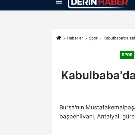
Künye
İletişim
Çerez Politikası
Haberler
Spor
Kabulbaba'da zafe
SPOR
Kabulbaba'da 
Bursa'nın Mustafakemalpaşa 
başpehlivanı, Antalyalı gür