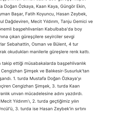
fa Doğan Özkaya, Kaan Kaya, Güngör Ekin,
leyman Başar, Fatih Koyuncu, Hasan Zeybek,
l Dağdeviren, Mecit Yıldırım, Tanju Gemici ve
önemli başpehlivanları Kabulbaba'da boy
ına çıkan güreşçilere seyirciler sevgi
rlar Sebahattin, Osman ve Bülent, 4 tur
rak okudukları manilerle güreşlere renk kattı.
 takip ettiği müsabakalarda başpehlivanlık
n Cengizhan Şimşek ve Balıkesir-Susurluk'tan
şandı. 1. turda Mustafa Doğan Özkaya'yı
çiren Cengizhan Şimşek, 3. turda Kaan
vanlık unvan mücadelesine adını yazdırdı.
ecit Yıldırım'ı, 2. turda geçtiğimiz yılın
cül'ü, 3. turda ise Hasan Zeybek'in sırtını