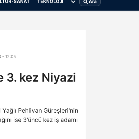
LTÜR-SANAT
TEKNOLOJI
Ara
 - 12:05
 3. kez Niyazi
Yağlı Pehlivan Güreşleri'nin
ğını ise 3'üncü kez iş adamı