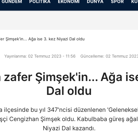
GÜNDEM
POLITIKA
EKONOMI
DÜNYA
SPOR
KÜ
Gizlilik İlkeleri
r Şimşek'in... Ağa ise 3. kez Niyazi Dal oldu
Yayınlanma: 02 Temmuz 2023 - 11:56
Güncelleme: 02 Temmuz 2023
zafer Şimşek'in... Ağa ise
Dal oldu
ilçesinde bu yıl 347'ncisi düzenlenen 'Geleneksel 
eşçi Cengizhan Şimşek oldu. Kabulbaba güreş ağalı
Niyazi Dal kazandı.