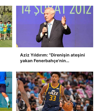
Aziz Yıldırım: "Direnişin ateşini
yakan Fenerbahçe'nin
kendisidir"