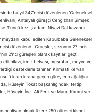
sinde bu yıl 347'ncisi düzenlenen 'Geleneksel
pehlivanı, Antalyalı güreşçi Cengizhan Şimşek
ise 3'üncü kez iş adamı Niyazi Dal kazandı.
r meydanı kabul edilen Kabulbaba Geleneksel
incisi düzenlendi. Güreşler, sezonun 27'incisi,
ın 2'nci güreşleri olarak kayıtları geçti.
 etli pilavı, irmik helvası, meşrubat, meyve ve
verdiği desteklerle tanınan Kirmasti Kervan
usulü kıran kırana geçen güreşlerin ağalığını
nda, Hüseyin Tokat başkanlığındaki tertip
ler, Hüseyin İnci, Ali Ferik ve Murat Karani yer
aşpehlivan olmak üzere 250 güreşçi kispet