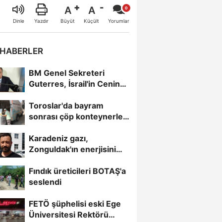
A
A
Büyüt
Küçült
Dinle
Yazdır
Yorumlar
 HABERLER
BM Genel Sekreteri
Guterres, İsrail'in Cenin
saldırısını kınamaktan...
Toroslar'da bayram
sonrası çöp konteynerleri
dezenfekte edildi
Karadeniz gazı,
Zonguldak'ın enerjisini
artırdı
Fındık üreticileri BOTAŞ'a
seslendi
FETÖ şüphelisi eski Ege
Üniversitesi Rektörü