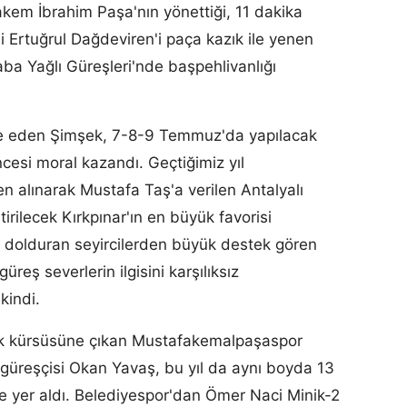
Hakem İbrahim Paşa'nın yönettiği, 11 dakika
 Ertuğrul Dağdeviren'i paça kazık ile yenen
a Yağlı Güreşleri'nde başpehlivanlığı
lde eden Şimşek, 7-8-9 Temmuz'da yapılacak
ncesi moral kazandı. Geçtiğimiz yıl
en alınarak Mustafa Taş'a verilen Antalyalı
irilecek Kırkpınar'ın en büyük favorisi
ı dolduran seyircilerden büyük destek gören
eş severlerin ilgisini karşılıksız
kindi.
ilik kürsüsüne çıkan Mustafakemalpaşaspor
 güreşçisi Okan Yavaş, bu yıl da aynı boyda 13
de yer aldı. Belediyespor'dan Ömer Naci Minik-2