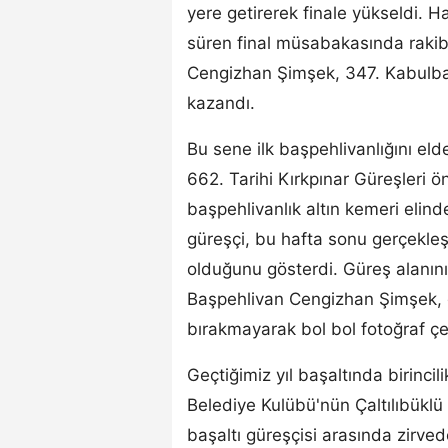
yere getirerek finale yükseldi. 
süren final müsabakasında rakibi
Cengizhan Şimşek, 347. Kabulbab
kazandı.
Bu sene ilk başpehlivanlığını e
662. Tarihi Kırkpınar Güreşleri ö
başpehlivanlık altın kemeri elind
güreşçi, bu hafta sonu gerçekleşt
olduğunu gösterdi. Güreş alanın
Başpehlivan Cengizhan Şimşek, gür
bırakmayarak bol bol fotoğraf çe
Geçtiğimiz yıl başaltında birinc
Belediye Kulübü'nün Çaltılıbüklü
başaltı güreşçisi arasında zirve