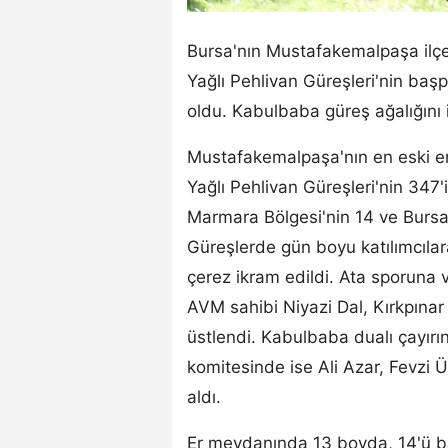
Bursa'nın Mustafakemalpaşa ilçe
Yağlı Pehlivan Güreşleri'nin baş
oldu. Kabulbaba güreş ağalığını 
Mustafakemalpaşa'nın en eski e
Yağlı Pehlivan Güreşleri'nin 347'
Marmara Bölgesi'nin 14 ve Bursa'n
Güreşlerde gün boyu katılımcılara
çerez ikram edildi. Ata sporuna 
AVM sahibi Niyazi Dal, Kırkpınar 
üstlendi. Kabulbaba dualı çayırı
komitesinde ise Ali Azar, Fevzi Ü
aldı.
Er meydanında 13 boyda, 14'ü b