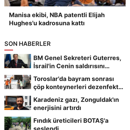
Manisa ekibi, NBA patentli Elijah
Hughes'u kadrosuna kattı
SON HABERLER
BM Genel Sekreteri Guterres,
İsrail'in Cenin saldırısını
kınamaktan...
Toroslar'da bayram sonrası
çöp konteynerleri dezenfekte
edildi
Karadeniz gazı, Zonguldak'ın
enerjisini artırdı
Fındık üreticileri BOTAŞ'a
seslendi