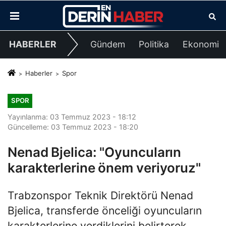
HABERLER
Gündem
Politika
Ekonomi
Haberler
Spor
SPOR
Yayınlanma: 03 Temmuz 2023 - 18:12
Güncelleme: 03 Temmuz 2023 - 18:20
Nenad Bjelica: "Oyuncuların
karakterlerine önem veriyoruz"
Trabzonspor Teknik Direktörü Nenad
Bjelica, transferde önceliği oyuncuların
karakterlerine verdiklerini belirterek,