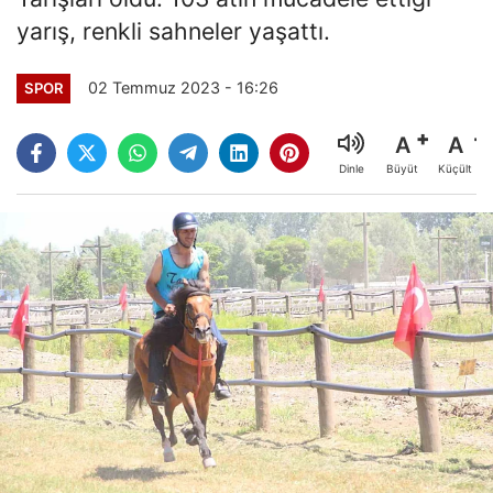
yarış, renkli sahneler yaşattı.
02 Temmuz 2023 - 16:26
SPOR
A
A
Büyüt
Küçült
Dinle