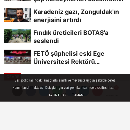
edildi
Karadeniz gazı, Zonguldak'ın
enerjisini artırdı
Fındık üreticileri BOTAŞ'a
seslendi
FETÖ şüphelisi eski Ege
Üniversitesi Rektörü
Hoşcoşkun yakalandı
ÇEVRE
Veri politikasındaki amaçlarla sınırlı ve mevzuata uygun şekilde çerez
Yayınlanma: 02 Temmuz 2023 - 16:23
konumlandırmaktayız. Detaylar için veri politikamızı inceleyebilirsiniz...
Güncelleme: 02 Temmuz 2023 - 16:35
AYRINTILAR
TAMAM
Yorumlar
Yorumlar
Bilecik'te cadde ve sokaklarda
bayram sonrası temizliği yapıldı