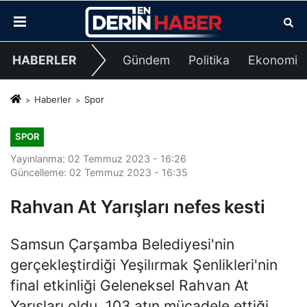
HABERLER
Gündem
Politika
Ekonomi
Haberler
Spor
SPOR
Yayınlanma: 02 Temmuz 2023 - 16:26
Güncelleme: 02 Temmuz 2023 - 16:35
Rahvan At Yarışları nefes kesti
Samsun Çarşamba Belediyesi'nin
gerçekleştirdiği Yeşilırmak Şenlikleri'nin
final etkinliği Geleneksel Rahvan At
Yarışları oldu. 103 atın mücadele ettiği