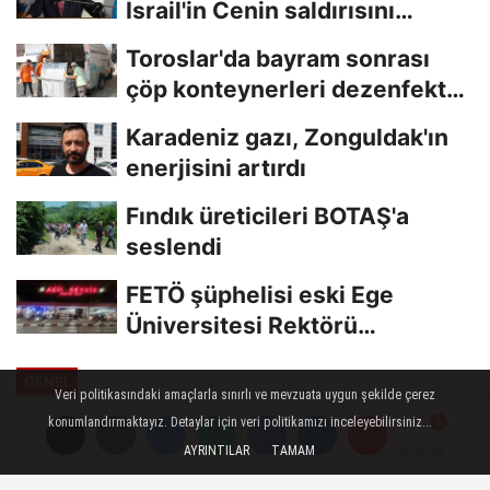
İsrail'in Cenin saldırısını
kınamaktan...
Toroslar'da bayram sonrası
çöp konteynerleri dezenfekte
edildi
Karadeniz gazı, Zonguldak'ın
enerjisini artırdı
Fındık üreticileri BOTAŞ'a
seslendi
FETÖ şüphelisi eski Ege
Üniversitesi Rektörü
Hoşcoşkun yakalandı
GENEL
Veri politikasındaki amaçlarla sınırlı ve mevzuata uygun şekilde çerez
Yayınlanma: 30 Haziran 2023 - 15:18
konumlandırmaktayız. Detaylar için veri politikamızı inceleyebilirsiniz...
Güncelleme: 30 Haziran 2023 - 15:25
AYRINTILAR
TAMAM
Yorumlar
Yorumlar