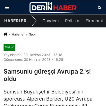
HABERLER
Gündem
Politika
Ekonomi
Haberler
Spor
SPOR
Yayınlanma: 30 Haziran 2023 - 15:18
Güncelleme: 30 Haziran 2023 - 15:25
Samsunlu güreşçi Avrupa 2.'si
oldu
Samsun Büyükşehir Belediyesi'nin
sporcusu Alperen Berber, U20 Avrupa
Grekoromen Güreş Şampiyonası 82