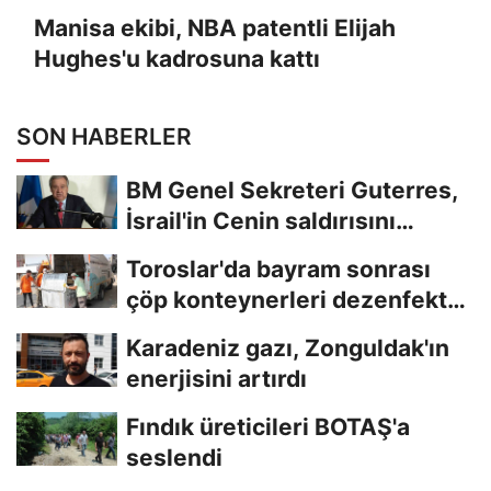
Manisa ekibi, NBA patentli Elijah
Hughes'u kadrosuna kattı
SON HABERLER
BM Genel Sekreteri Guterres,
İsrail'in Cenin saldırısını
kınamaktan...
Toroslar'da bayram sonrası
çöp konteynerleri dezenfekte
edildi
Karadeniz gazı, Zonguldak'ın
enerjisini artırdı
Fındık üreticileri BOTAŞ'a
seslendi