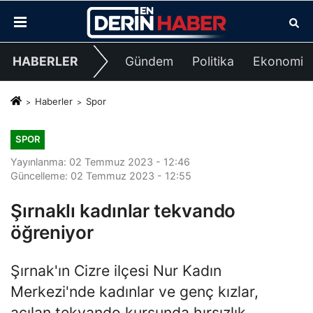
HABERLER
Gündem
Politika
Ekonomi
Haberler
Spor
SPOR
Yayınlanma: 02 Temmuz 2023 - 12:46
Güncelleme: 02 Temmuz 2023 - 12:55
Şırnaklı kadınlar tekvando
öğreniyor
Şırnak'ın Cizre ilçesi Nur Kadın
Merkezi'nde kadınlar ve genç kızlar,
açılan tekvando kursunda hırsızlık,