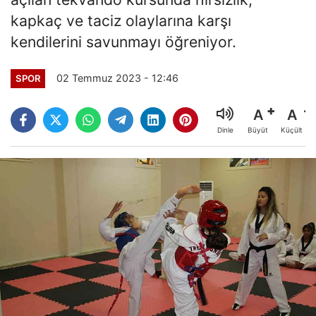
kapkaç ve taciz olaylarına karşı
kendilerini savunmayı öğreniyor.
02 Temmuz 2023 - 12:46
SPOR
A
A
Büyüt
Küçült
Dinle