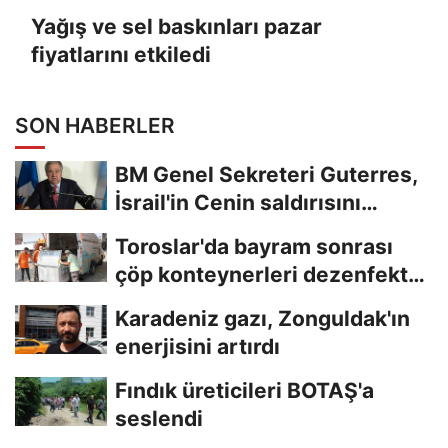
Yağış ve sel baskınları pazar
fiyatlarını etkiledi
SON HABERLER
BM Genel Sekreteri Guterres,
İsrail'in Cenin saldırısını
kınamaktan...
Toroslar'da bayram sonrası
çöp konteynerleri dezenfekte
edildi
Karadeniz gazı, Zonguldak'ın
enerjisini artırdı
Fındık üreticileri BOTAŞ'a
seslendi