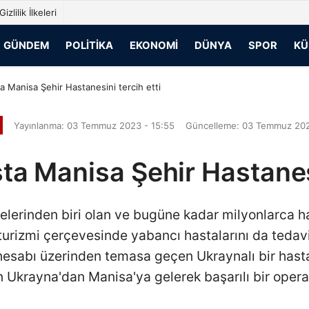
Gizlilik İlkeleri
GÜNDEM
POLITIKA
EKONOMI
DÜNYA
SPOR
KÜ
a Manisa Şehir Hastanesini tercih etti
Yayınlanma: 03 Temmuz 2023 - 15:55
Güncelleme: 03 Temmuz 202
ta Manisa Şehir Hastanesi
anelerinden biri olan ve bugüne kadar milyonlarca 
 turizmi çerçevesinde yabancı hastalarını da teda
sabı üzerinden temasa geçen Ukraynalı bir hasta 
in Ukrayna'dan Manisa'ya gelerek başarılı bir opera