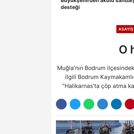
Büyükşehirden akülü sandal
desteği
ASAYİŞ
O 
Muğla'nın Bodrum ilçesindeki
ilgili Bodrum Kaymakamlığı
"Halikarnas'ta çöp atma kav