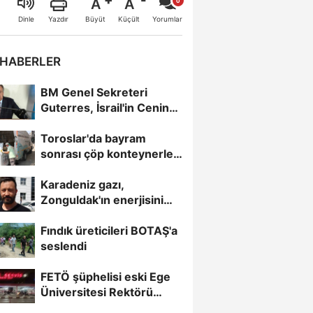
A
A
Büyüt
Küçült
Dinle
Yazdır
Yorumlar
 HABERLER
BM Genel Sekreteri
Guterres, İsrail'in Cenin
saldırısını kınamaktan...
Toroslar'da bayram
sonrası çöp konteynerleri
dezenfekte edildi
Karadeniz gazı,
Zonguldak'ın enerjisini
artırdı
Fındık üreticileri BOTAŞ'a
seslendi
FETÖ şüphelisi eski Ege
Üniversitesi Rektörü
Hoşcoşkun yakalandı