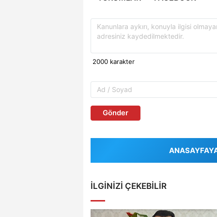
Gönder
ANASAYFAYA 
İLGINIZI ÇEKEBILIR