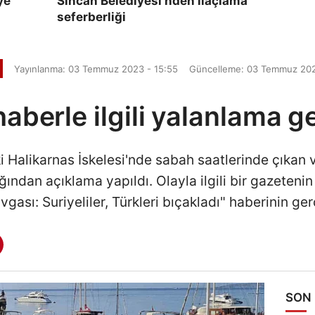
ye
Sincan Belediyesi'nden ilaçlama
seferberliği
Yayınlanma: 03 Temmuz 2023 - 15:55
Güncelleme: 03 Temmuz 202
haberle ilgili yalanlama ge
 Halikarnas İskelesi'nde sabah saatlerinde çıkan ve
ndan açıklama yapıldı. Olayla ilgili bir gazetenin
gası: Suriyeliler, Türkleri bıçakladı" haberinin gerç
SON