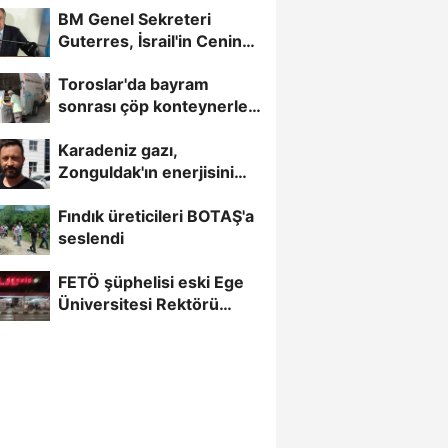
BM Genel Sekreteri
Guterres, İsrail'in Cenin
saldırısını kınamaktan...
Toroslar'da bayram
sonrası çöp konteynerleri
dezenfekte edildi
Karadeniz gazı,
Zonguldak'ın enerjisini
artırdı
Fındık üreticileri BOTAŞ'a
seslendi
FETÖ şüphelisi eski Ege
Üniversitesi Rektörü
Hoşcoşkun yakalandı