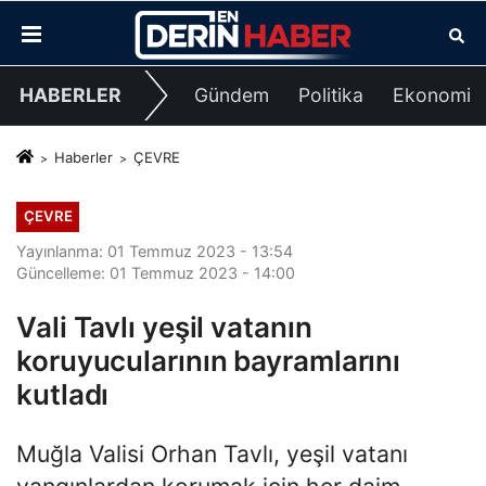
HABERLER
Gündem
Politika
Ekonomi
Haberler
ÇEVRE
ÇEVRE
Yayınlanma: 01 Temmuz 2023 - 13:54
Güncelleme: 01 Temmuz 2023 - 14:00
Vali Tavlı yeşil vatanın
koruyucularının bayramlarını
kutladı
Muğla Valisi Orhan Tavlı, yeşil vatanı
yangınlardan korumak için her daim