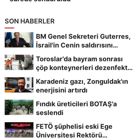
SON HABERLER
BM Genel Sekreteri Guterres,
İsrail'in Cenin saldırısını
kınamaktan...
Toroslar'da bayram sonrası
çöp konteynerleri dezenfekte
edildi
Karadeniz gazı, Zonguldak'ın
enerjisini artırdı
Fındık üreticileri BOTAŞ'a
seslendi
FETÖ şüphelisi eski Ege
Üniversitesi Rektörü