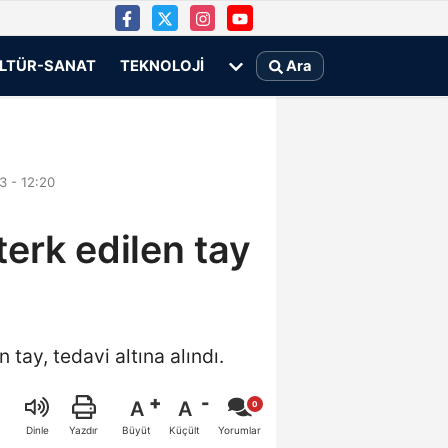
LTÜR-SANAT
TEKNOLOJI
Ara
 - 12:20
terk edilen tay
 tay, tedavi altına alındı.
A
A
Büyüt
Küçült
Dinle
Yazdır
Yorumlar