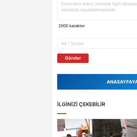
Gönder
ANASAYFAYA 
İLGINIZI ÇEKEBILIR