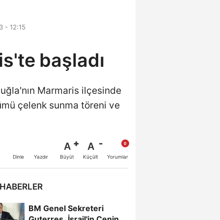
 - 12:15
s'te başladı
uğla'nın Marmaris ilçesinde
nümü çelenk sunma töreni ve
A
A
Büyüt
Küçült
Dinle
Yazdır
Yorumlar
 HABERLER
BM Genel Sekreteri
Guterres, İsrail'in Cenin