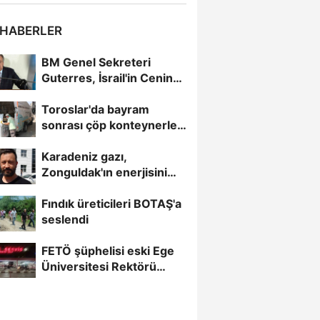
 HABERLER
BM Genel Sekreteri
Guterres, İsrail'in Cenin
saldırısını kınamaktan...
Toroslar'da bayram
sonrası çöp konteynerleri
dezenfekte edildi
Karadeniz gazı,
Zonguldak'ın enerjisini
artırdı
Fındık üreticileri BOTAŞ'a
seslendi
FETÖ şüphelisi eski Ege
Üniversitesi Rektörü
Hoşcoşkun yakalandı