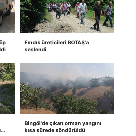
çöp
Fındık üreticileri BOTAŞ'a
ldi
seslendi
Bingöl'de çıkan orman yangını
ı
kısa sürede söndürüldü