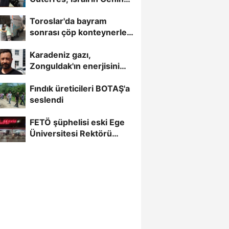
saldırısını kınamaktan...
Toroslar'da bayram
sonrası çöp konteynerleri
dezenfekte edildi
Karadeniz gazı,
Zonguldak'ın enerjisini
artırdı
Fındık üreticileri BOTAŞ'a
seslendi
FETÖ şüphelisi eski Ege
Üniversitesi Rektörü
Hoşcoşkun yakalandı