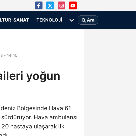
LTÜR-SANAT
TEKNOLOJI
Ara
3 - 14:40
ileri yoğun
radeniz Bölgesinde Hava 61
i sürdürüyor. Hava ambulansı
e 20 hastaya ulaşarak ilk
adı.