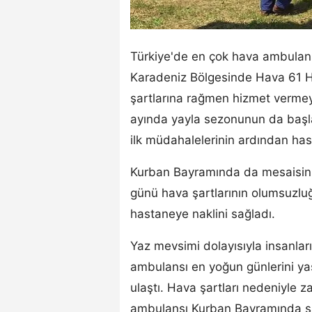
Türkiye'de en çok hava ambulansı
Karadeniz Bölgesinde Hava 61 He
şartlarına rağmen hizmet vermey
ayında yayla sezonunun da başlam
ilk müdahalelerinin ardından hast
Kurban Bayramında da mesaisini
günü hava şartlarının olumsuzlu
hastaneye naklini sağladı.
Yaz mevsimi dolayısıyla insanların
ambulansı en yoğun günlerini ya
ulaştı. Hava şartları nedeniyl
ambulansı Kurban Bayramında sa