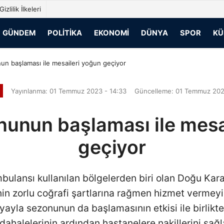
Gizlilik İlkeleri
GÜNDEM
POLITIKA
EKONOMI
DÜNYA
SPOR
KÜ
un başlaması ile mesaileri yoğun geçiyor
Yayınlanma: 01 Temmuz 2023 - 14:33
Güncelleme: 01 Temmuz 202
nunun başlaması ile mesa
geçiyor
bulansı kullanılan bölgelerden biri olan Doğu Ka
in zorlu coğrafi şartlarına rağmen hizmet vermey
yayla sezonunun da başlamasının etkisi ile birlikt
ahalelerinin ardından hastanelere nakillerini sağl