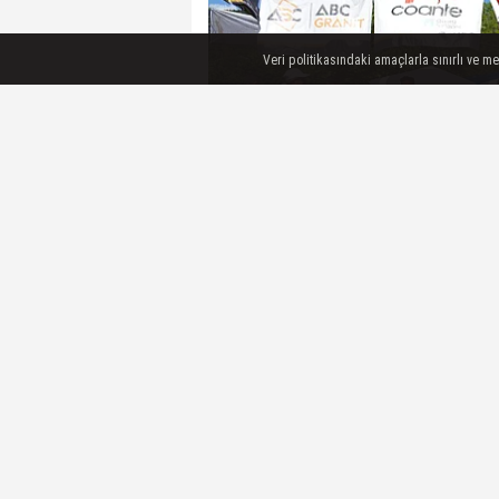
Veri politikasındaki amaçlarla sınırlı ve m
Sinop'ta "15. Sazlı Akbaş Köyü G
olurken, güreş ağalığı ise 100 bin
Sinop'ta 15. Sazlı Akbaş Keşkek v