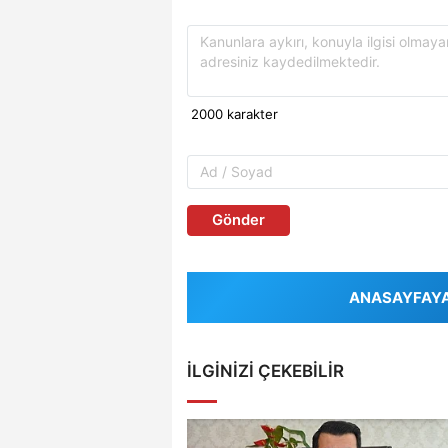
Gönder
ANASAYFAYA 
İLGINIZI ÇEKEBILIR