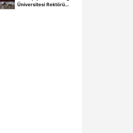
Üniversitesi Rektörü
Hoşcoşkun yakalandı