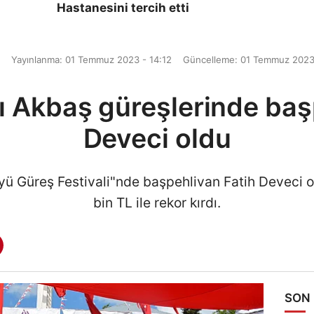
Hastanesini tercih etti
Yayınlanma: 01 Temmuz 2023 - 14:12
Güncelleme: 01 Temmuz 2023
lı Akbaş güreşlerinde baş
Deveci oldu
yü Güreş Festivali"nde başpehlivan Fatih Deveci o
bin TL ile rekor kırdı.
SON