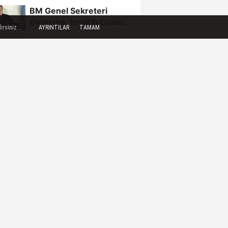
BM Genel Sekreteri
Guterres, İsrail'in Cenin
rsiniz...
AYRINTILAR
TAMAM
saldırısını kınamaktan...
Toroslar'da bayram
sonrası çöp konteynerleri
dezenfekte edildi
Karadeniz gazı,
Zonguldak'ın enerjisini
artırdı
Fındık üreticileri BOTAŞ'a
seslendi
FETÖ şüphelisi eski Ege
Üniversitesi Rektörü
Hoşcoşkun yakalandı