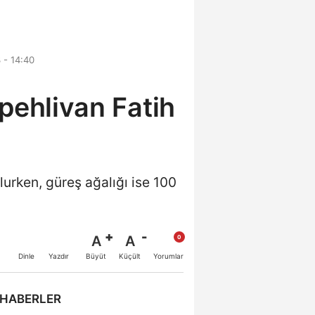
 - 14:40
pehlivan Fatih
lurken, güreş ağalığı ise 100
A
A
Büyüt
Küçült
Dinle
Yazdır
Yorumlar
 HABERLER