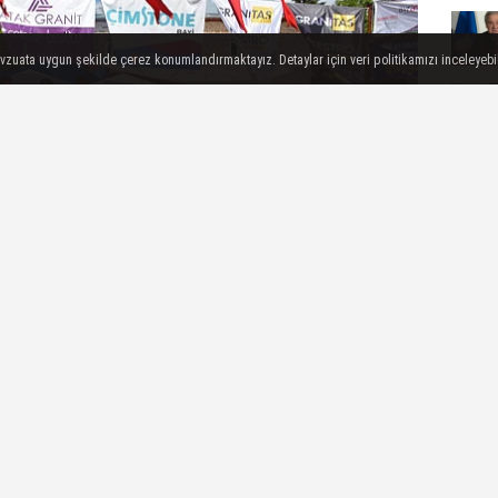
evzuata uygun şekilde çerez konumlandırmaktayız. Detaylar için veri politikamızı inceleyebili
üreş Festivali"nde başpehlivan Fatih Deveci
 TL ile rekor kırdı.
e Güreş Festivali yoğun katılımla gerçekleşti.