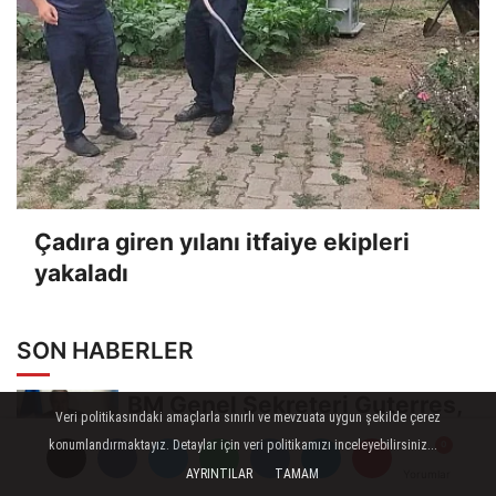
Çadıra giren yılanı itfaiye ekipleri
yakaladı
SON HABERLER
BM Genel Sekreteri Guterres,
Veri politikasındaki amaçlarla sınırlı ve mevzuata uygun şekilde çerez
İsrail'in Cenin saldırısını
konumlandırmaktayız. Detaylar için veri politikamızı inceleyebilirsiniz...
kınamaktan...
AYRINTILAR
TAMAM
Yorumlar
Yorumlar
Toroslar'da bayram sonrası