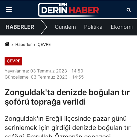
HABERLER
Gündem
Politika
Ekonomi
Haberler
ÇEVRE
ÇEVRE
Yayınlanma: 03 Temmuz 2023 - 14:50
Güncelleme: 03 Temmuz 2023 - 14:55
Zonguldak'ta denizde boğulan tır
şoförü toprağa verildi
Zonguldak'ın Ereğli ilçesinde pazar günü
serinlemek için girdiği denizde boğulan tır
şoförü Emrullah Özmen'in cenazesi,