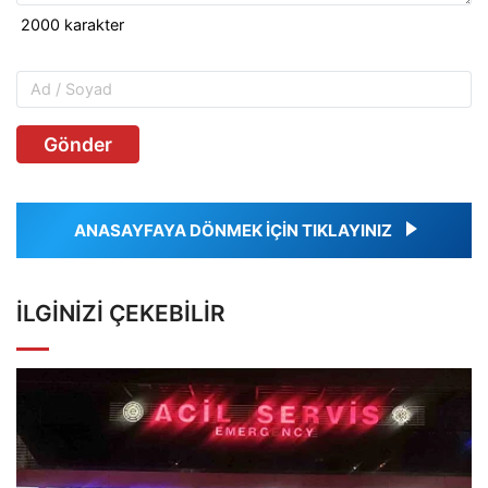
Gönder
ANASAYFAYA DÖNMEK İÇİN TIKLAYINIZ
İLGINIZI ÇEKEBILIR