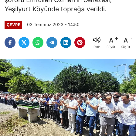
Yeşilyurt Köyünde toprağa verildi.
03 Temmuz 2023 - 14:50
ÇEVRE
A
A
Büyüt
Küçült
Dinle