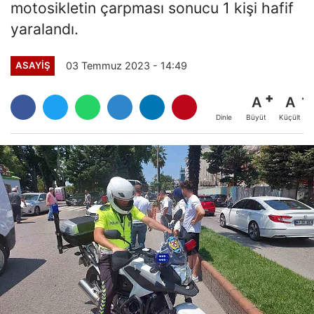
motosikletin çarpması sonucu 1 kişi hafif
yaralandı.
03 Temmuz 2023 - 14:49
ASAYİŞ
A
A
Büyüt
Küçült
Dinle