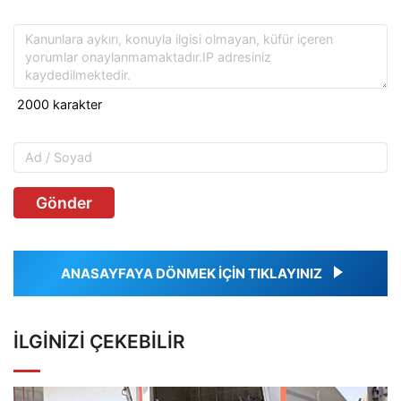
Gönder
ANASAYFAYA DÖNMEK İÇİN TIKLAYINIZ
İLGINIZI ÇEKEBILIR