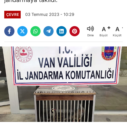
03 Temmuz 2023 - 10:29
ÇEVRE
A
A
Büyüt
Küçült
Dinle