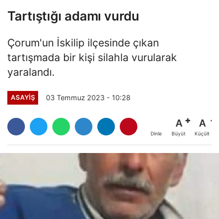
Tartıştığı adamı vurdu
Çorum'un İskilip ilçesinde çıkan
tartışmada bir kişi silahla vurularak
yaralandı.
03 Temmuz 2023 - 10:28
ASAYİŞ
A
A
Büyüt
Küçült
Dinle