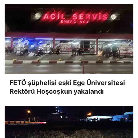
FETÖ şüphelisi eski Ege Üniversitesi
Rektörü Hoşcoşkun yakalandı