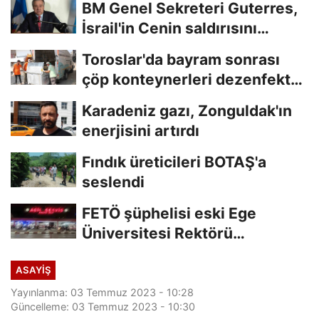
BM Genel Sekreteri Guterres,
İsrail'in Cenin saldırısını
kınamaktan...
Toroslar'da bayram sonrası
çöp konteynerleri dezenfekte
edildi
Karadeniz gazı, Zonguldak'ın
enerjisini artırdı
Fındık üreticileri BOTAŞ'a
seslendi
FETÖ şüphelisi eski Ege
Üniversitesi Rektörü
Hoşcoşkun yakalandı
ASAYİŞ
Yayınlanma: 03 Temmuz 2023 - 10:28
Güncelleme: 03 Temmuz 2023 - 10:30